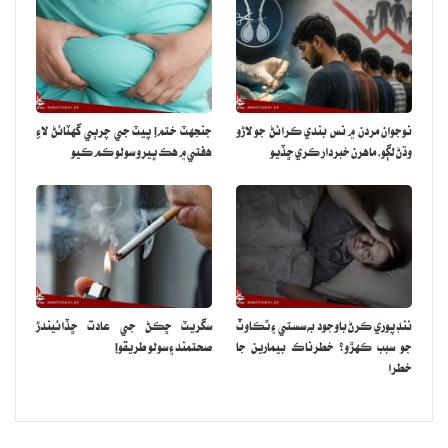
نوجوان مردن ۾ نس بندي ڪرائڻ جو لاڙو
جنجهٽ ختم! پيٽ جي چرٻي گهٽائڻ لاءِ
وڌڻ لڳو، ماهرن خبردار ڪري ڇڏيو
هفتي ۾ هڪ ڀيرو سولو ڪم ڪيو
ننڊ پوري ڪرڻ باوجود به سستي ۽ ٿڪاوٽ
سگريٽ ڇڪڻ جي عادت ڇڏائيندڙ
جو سبب ڪهڙو؟ خطرناڪ بيمارين جا
صحتمند ۽ سولو طريقو!
خطرا