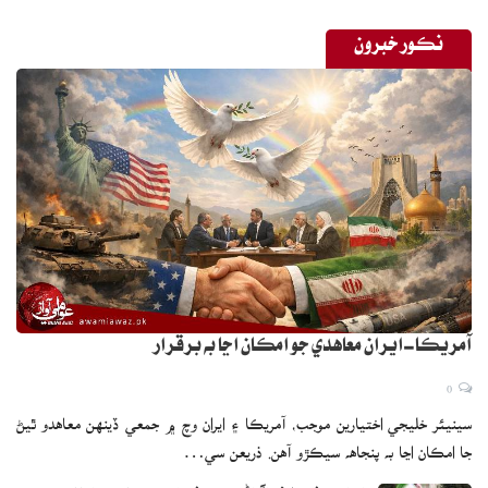
نڪور خبرون
آمريڪا-ايران معاهدي جو امڪان اڃا به برقرار
0
سينيئر خليجي اختيارين موجب، آمريڪا ۽ ايران وچ ۾ جمعي ڏينهن معاهدو ٿيڻ
جا امڪان اڃا به پنجاهه سيڪڙو آهن. ذريعن سي…