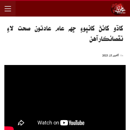
کاڌو کائڻ کانپوءِ ڇهه عام عادتون صحت لاءِ
نقصانڪار آهن
On
اکتوبر 15, 2023