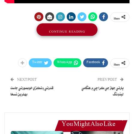
Share
CONTINUE READING
Twitter
WhatsApp
Facebook
Share
NEXT POST
PREV POST
ڀارتي جهاز جي ڪراچي ۾ هنگامي
قدرتي ۽ تڪڙي خوبصورتي جا ست
لينڊنگ
بهترين نسخا
You Might Also Like