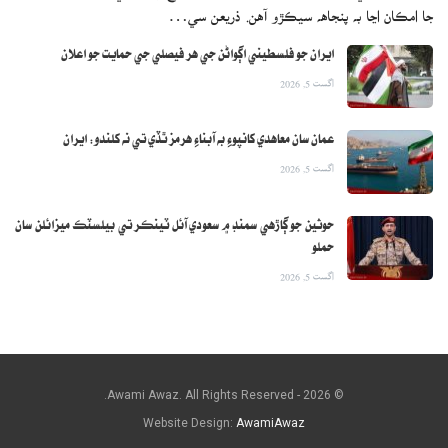
جا امڪان اڃا به پنجاهه سيڪڙو آهن. ذريعن سي…
ايران جو فلسطيني اڳواڻن جي هر فيصلي جي حمايت جو اعلان
اگست 5, 2026
عمان سان معاهدي کانپوءِ به آبناءِ هرمز ٿڏي تي نه کلندو: ايران
اگست 5, 2026
حوثين جو ڳاڙهي سمنڊ ۾ سعودي آئل ٽينڪر تي بيلسٽڪ ميزائلن سان
حملو
اگست 5, 2026
© 2026 - Awami Awaz. All Rights Reserved.
Website Design:
AwamiAwaz