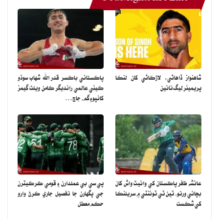
شاهنواز ڏاهاڻي: لاڙڪاڻي کان لنڪا
پاڪستاني باڪسر قدر الله شهاب سوڌو
پريميئر ليگ تائين
ڪيئي عالمي رانديگر ڪامن ويلٿ گيمز
کانپوءِ گم، جاچ…
عائشه ظفر پاڪستان کي وائيٽ واش کان
پي سي بي عملدارن ۽ قومي ڪرڪيٽرن
بچائي ورتو، ٽِين ٽي ٽوئنٽي ۾ سريلنڪا
جي پگهارن جا تفصيل جاري ڪرڻ وارو
کي شڪست
حڪم معطل