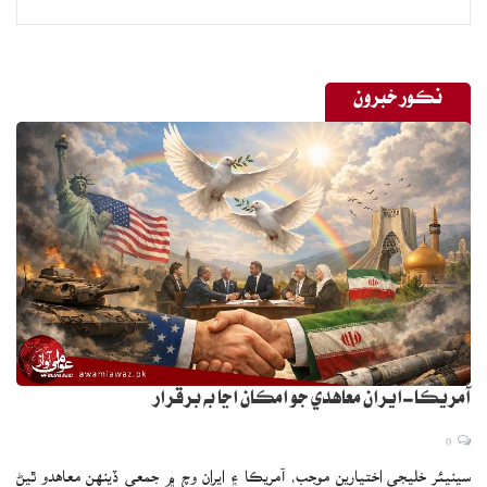
نڪور خبرون
آمريڪا-ايران معاهدي جو امڪان اڃا به برقرار
0
سينيئر خليجي اختيارين موجب، آمريڪا ۽ ايران وچ ۾ جمعي ڏينهن معاهدو ٿيڻ