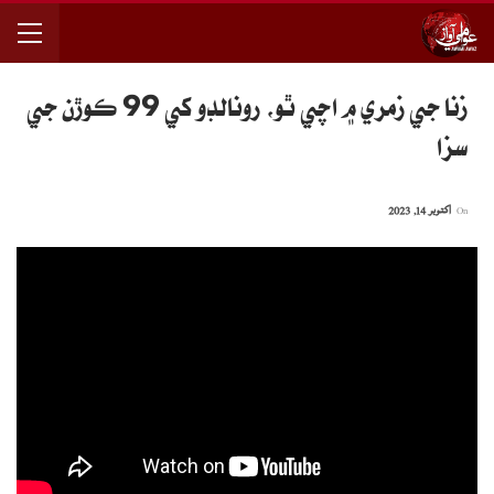
زنا جي زمري ۾ اچي ٿو، رونالڊو کي 99 ڪوڙن جي
سزا
On
اکتوبر 14, 2023