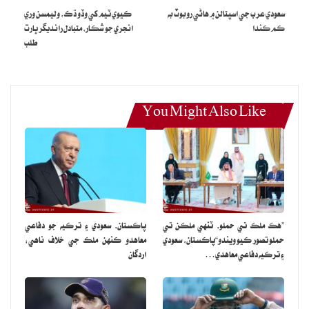
سعودي عرب جي اسپتالن ۾ هاڻي روبوٽ به
ڪيوي ٽيم کي وڏو ڌڪ، وليمسن وري
عورت جي حقن جي ڳالهه هجي ته آئون ايندس ۽ اهو آئون اڳ به چئي
ڪم ڪندا
انجري جو شڪار، متبادل رانديگر ڀارت
چڪو آهيان.
طلب
You Might Also Like
”هڪ ملڪ تي حملو، ٽنهي ملڪن تي
پاڪستان، سعودي ۽ ترڪيه جو دفاعي
حملو تصور ڪيو ويندو“پاڪستان، سعودي
معاهدو ڪنهن ملڪ جي خلاف ناهي:
۽ ترڪيه دفاعي معاهدي…
اردگان