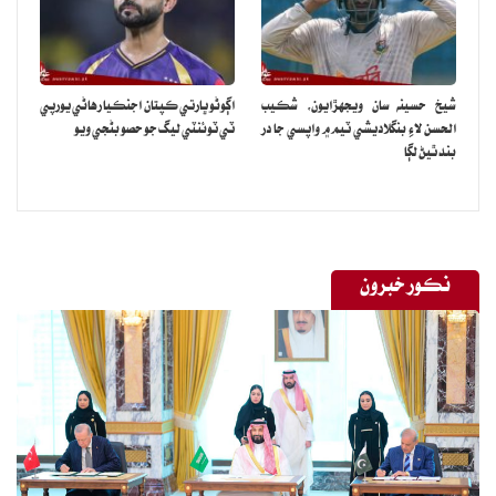
شيخ حسينه سان ويجهڙايون، شڪيب
اڳوڻو ڀارتي ڪپتان اجنڪيا رهاڻي يورپي
الحسن لاءِ بنگلاديشي ٽيم ۾ واپسي جا در
ٽي ٽوئنٽي ليگ جو حصو بڻجي ويو
بند ٿيڻ لڳا
نڪور خبرون