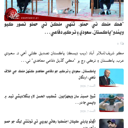
”هڪ ملڪ تي حملو، ٽنهي ملڪن تي حملو تصور ڪيو
ويندو“پاڪستان، سعودي ۽ ترڪيه دفاعي…
0
مڪو شريف/اسلام آباد (ويب ڊيسڪ) پاڪستان تصديق ڪئي آهي ته سعودي
عرب، پاڪستان ۽ ترڪي وچ ۾ ”مڪي گڏيل دفاعي معاهدي“ تي…
پاڪستان، سعودي ۽ ترڪيه جو دفاعي معاهدو ڪنهن ملڪ جي خلاف
ناهي: اردگان
اگست 7, 2026
شيخ حسينه سان ويجهڙايون، شڪيب الحسن لاءِ بنگلاديشي ٽيم ۾
واپسي جا در…
اگست 7, 2026
اڳوڻو ڀارتي ڪپتان اجنڪيا رهاڻي يورپي ٽي ٽوئنٽي ليگ جو حصو