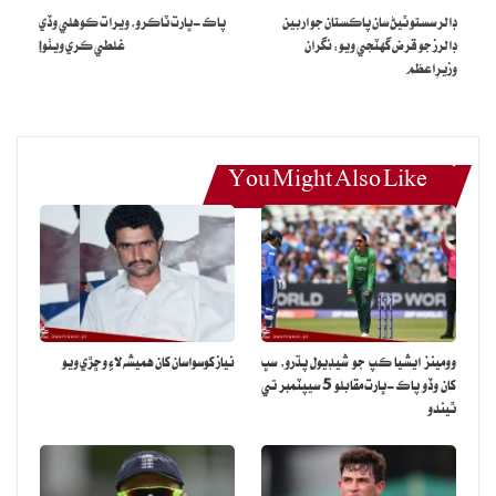
ڊالر سستو ٿيڻ سان پاڪستان جو اربين
پاڪ-ڀارت ٽاڪرو، ويرات ڪوهلي وڏي
ڊالرز جو قرض گهٽجي ويو: نگران
غلطي ڪري ويٺو!
وزيرِاعظم
You Might Also Like
وومينز ايشيا ڪپ جو شيڊيول پڌرو، سڀ
نياز کوسواسان کان هميشه لاءِ وڇڙي ويو
کان وڏو پاڪ-ڀارت مقابلو 5 سيپٽمبر تي
ٿيندو