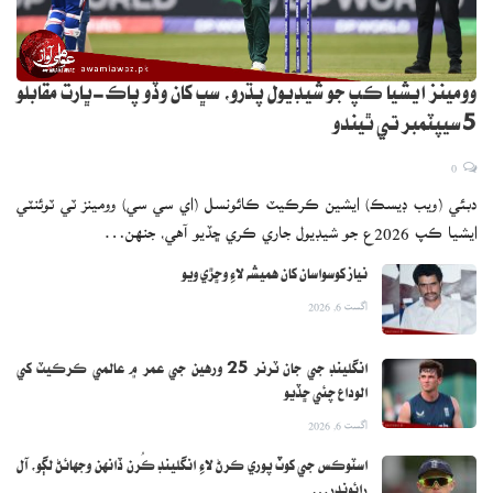
وومينز ايشيا ڪپ جو شيڊيول پڌرو، سڀ کان وڏو پاڪ-ڀارت مقابلو
5 سيپٽمبر تي ٿيندو
0
دبئي (ويب ڊيسڪ) ايشين ڪرڪيٽ ڪائونسل (اي سي سي) وومينز ٽي ٽوئنٽي
ايشيا ڪپ 2026ع جو شيڊيول جاري ڪري ڇڏيو آهي، جنهن…
نياز کوسواسان کان هميشه لاءِ وڇڙي ويو
اگست 6, 2026
انگلينڊ جي جان ٽرنر 25 ورهين جي عمر ۾ عالمي ڪرڪيٽ کي
الوداع چئي ڇڏيو
اگست 6, 2026
اسٽوڪس جي کوٽ پوري ڪرڻ لاءِ انگلينڊ ڪُرن ڏانهن وجهائڻ لڳو، آل
رائونڊر…