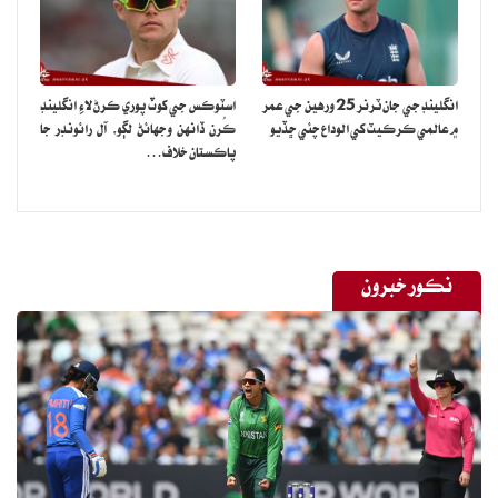
انگلينڊ جي جان ٽرنر 25 ورهين جي عمر
اسٽوڪس جي کوٽ پوري ڪرڻ لاءِ انگلينڊ
۾ عالمي ڪرڪيٽ کي الوداع چئي ڇڏيو
ڪُرن ڏانهن وجهائڻ لڳو، آل رائونڊر جا
پاڪستان خلاف…
نڪور خبرون