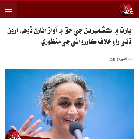
ڀارت ۾ ڪشميرين جي حق ۾ آواز اُٿارڻ ڏوهه، ارون
ڌتي راءِ خلاف ڪارروائي جي منظوري
On
اکتوبر 13, 2023