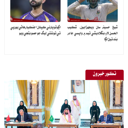
ياد رهي ته دهلي مڪمل رياست ناهي. اها مرڪزي حڪومت جي انتظام
هيٺ علائقو آهي. ليفٽننٽ گورنر صدر جو نمائندو آهي. سندس عام آدمي
پارٽيءَ جي چونڊيل حڪومت سان ڪو تعلق ناهي.
شيخ حسينه سان ويجهڙايون، شڪيب
اڳوڻو ڀارتي ڪپتان اجنڪيا رهاڻي يورپي
الحسن لاءِ بنگلاديشي ٽيم ۾ واپسي جا در
ٽي ٽوئنٽي ليگ جو حصو بڻجي ويو
بند ٿيڻ لڳا
نڪور خبرون