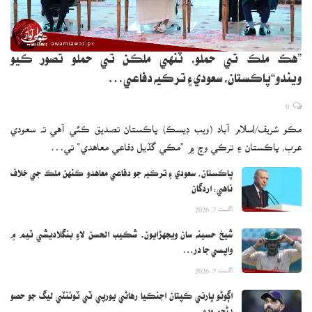
”هڪ ملڪ تي حملو، ٽنهي ملڪن تي حملو تصور ڪيو
ويندو“پاڪستان، سعودي ۽ ترڪيه دفاعي…
0
مڪو شريف/اسلام آباد (ويب ڊيسڪ) پاڪستان تصديق ڪئي آهي ته سعودي
عرب، پاڪستان ۽ ترڪي وچ ۾ ”مڪي گڏيل دفاعي معاهدي“ تي…
پاڪستان، سعودي ۽ ترڪيه جو دفاعي معاهدو ڪنهن ملڪ جي خلاف
ناهي: اردگان
اگست 7, 2026
شيخ حسينه سان ويجهڙايون، شڪيب الحسن لاءِ بنگلاديشي ٽيم ۾
واپسي جا در…
اگست 7, 2026
اڳوڻو ڀارتي ڪپتان اجنڪيا رهاڻي يورپي ٽي ٽوئنٽي ليگ جو حصو