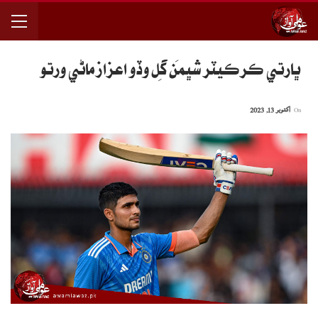
ڀارتي ڪرڪيٽر شُڀمَن گِل وڏو اعزاز ماڻي ورتو
On
اکتوبر 13, 2023