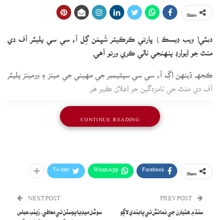
Share
دبئي( ويب ڊيسڪ ) ڀارتي ڪرڪيٽر شُڀمَن گِل آءِ سي سي پليئر آف دي
منٿ جو ايوارڊ پنهنجي نالي ڪري ورتو آهي.
ڪجهه ڏينهن اڳ آءِ سي سي سپٽيمبر جي مهيني جي مينز ۽ وومينز پليئر
آف دي منٿ جي نامزدگين جو اعلان ڪيو هو.
CONTINUE READING
Twitter
WhatsApp
Facebook
Share
NEXT POST
PREV POST
سنڌ ۾ هٿيارن جي نمائش تي پابندي لاڳو
سوشل ميڊيا پوسٽن تي معافي، زينب عباس