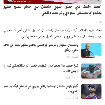
”هڪ ملڪ تي حملو، ٽنهي ملڪن تي حملو تصور ڪيو
ويندو“پاڪستان، سعودي ۽ ترڪيه دفاعي…
0
مڪو شريف/اسلام آباد (ويب ڊيسڪ) پاڪستان تصديق ڪئي آهي ته سعودي
عرب، پاڪستان ۽ ترڪي وچ ۾ ”مڪي گڏيل دفاعي معاهدي“ تي…
پاڪستان، سعودي ۽ ترڪيه جو دفاعي معاهدو ڪنهن ملڪ جي خلاف
ناهي: اردگان
اگست 7, 2026
شيخ حسينه سان ويجهڙايون، شڪيب الحسن لاءِ بنگلاديشي ٽيم ۾
واپسي جا در…
اگست 7, 2026
اڳوڻو ڀارتي ڪپتان اجنڪيا رهاڻي يورپي ٽي ٽوئنٽي ليگ جو حصو
بڻجي ويو
اگست 7, 2026