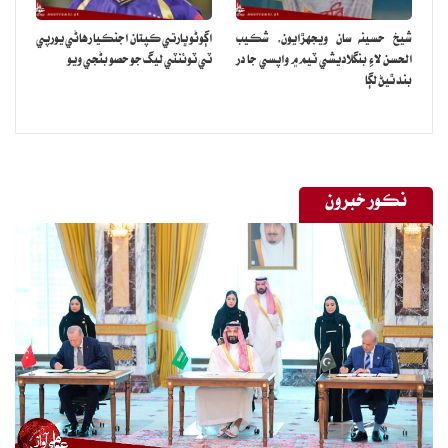
شيخ حسينه سان ويجهڙايون، شڪيب
اڳوڻو ڀارتي ڪپتان اجنڪيا رهاڻي يورپي
الحسن لاءِ بنگلاديشي ٽيم ۾ واپسي جا در
ٽي ٽوئنٽي ليگ جو حصو بڻجي ويو
بند ٿيڻ لڳا
نڪور خبرون