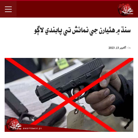
سنڌ ۾ هٿيارن جي نمائش تي پابندي لاڳو
On
اکتوبر 13, 2023