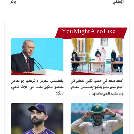
اڳڪٿي
ورتو
You Might Also Like
”هڪ ملڪ تي حملو، ٽنهي ملڪن تي
پاڪستان، سعودي ۽ ترڪيه جو دفاعي
حملو تصور ڪيو ويندو“پاڪستان، سعودي
معاهدو ڪنهن ملڪ جي خلاف ناهي:
۽ ترڪيه دفاعي معاهدي…
اردگان