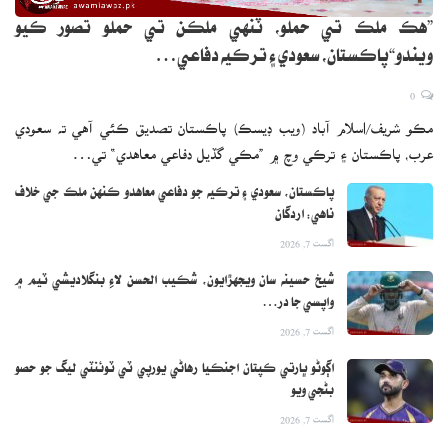
”هڪ ملڪ تي حملو، ٽنهي ملڪن تي حملو تصور ڪيو
ويندو“پاڪستان، سعودي ۽ ترڪيه دفاعي…
0
مڪو شريف/اسلام آباد (ويب ڊيسڪ) پاڪستان تصديق ڪئي آهي ته سعودي
عرب، پاڪستان ۽ ترڪي وچ ۾ ”مڪي گڏيل دفاعي معاهدي“ تي…
پاڪستان، سعودي ۽ ترڪيه جو دفاعي معاهدو ڪنهن ملڪ جي خلاف
ناهي: اردگان
اگست 7, 2026
شيخ حسينه سان ويجهڙايون، شڪيب الحسن لاءِ بنگلاديشي ٽيم ۾
واپسي جا در…
اگست 7, 2026
اڳوڻو ڀارتي ڪپتان اجنڪيا رهاڻي يورپي ٽي ٽوئنٽي ليگ جو حصو
بڻجي ويو
اگست 7, 2026