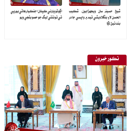
شيخ حسينه سان ويجهڙايون، شڪيب
اڳوڻو ڀارتي ڪپتان اجنڪيا رهاڻي يورپي
الحسن لاءِ بنگلاديشي ٽيم ۾ واپسي جا در
ٽي ٽوئنٽي ليگ جو حصو بڻجي ويو
بند ٿيڻ لڳا
نڪور خبرون