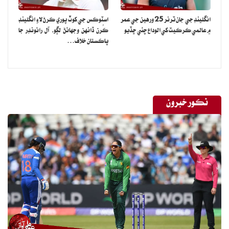
خاموش رهيو، نه سوال ڪيو ۽ نه ئي ريمارڪس ڏنا. هڪ مرحلي تي سندس
ڏنل فيصلي جو ذڪر به ٿيو ان هوندي به هڪ لفظ به نه ڳالهايائين. جڏهن ته
انگلينڊ جي جان ٽرنر 25 ورهين جي عمر
اسٽوڪس جي کوٽ پوري ڪرڻ لاءِ انگلينڊ
۾ عالمي ڪرڪيٽ کي الوداع چئي ڇڏيو
ڪُرن ڏانهن وجهائڻ لڳو، آل رائونڊر جا
هن قانون جي حق ۾ راءِ ڏني آهي.
پاڪستان خلاف…
نوٽ: هيءَ خبر روزاني عوامي آواز خميس 12 آڪٽوبر 2023 تي شايع ٿي
نڪور خبرون