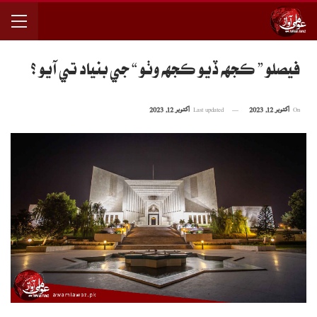
فيصلو ” ڪجهه ڏيو ڪجهه وٺو “ جي بنياد تي آيو ؟
On
اکتوبر 12, 2023
Last updated
اکتوبر 12, 2023