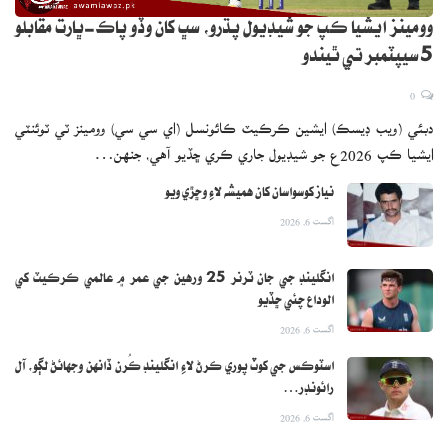
وومينز ايشيا ڪپ جو شيڊيول پڌرو، سڀ کان وڏو پاڪ-ڀارت مقابلو
5 سيپٽمبر تي ٿيندو
0
دبئي (ويب ڊيسڪ) ايشين ڪرڪيٽ ڪائونسل (اي سي سي) وومينز ٽي ٽوئنٽي
ايشيا ڪپ 2026ع جو شيڊيول جاري ڪري ڇڏيو آهي، جنهن…
نياز کوسواسان کان هميشه لاءِ وڇڙي ويو
اگست 6, 2026
انگلينڊ جي جان ٽرنر 25 ورهين جي عمر ۾ عالمي ڪرڪيٽ کي
الوداع چئي ڇڏيو
اگست 6, 2026
اسٽوڪس جي کوٽ پوري ڪرڻ لاءِ انگلينڊ ڪُرن ڏانهن وجهائڻ لڳو، آل
رائونڊر…
اگست 6, 2026