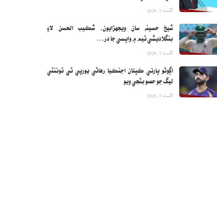
اگست 7, 2026
شيخ حسينه سان ويجهڙايون، شڪيب الحسن لاءِ
بنگلاديشي ٽيم ۾ واپسي جا در…
اگست 7, 2026
اڳوڻو ڀارتي ڪپتان اجنڪيا رهاڻي يورپي ٽي ٽوئنٽي
ليگ جو حصو بڻجي ويو
اگست 7, 2026