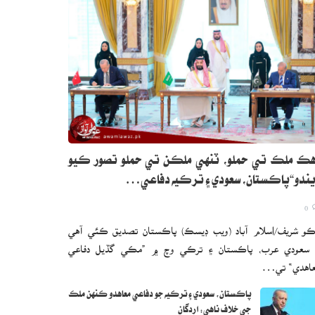
ڪ ملڪ تي حملو، ٽنهي ملڪن تي حملو تصور ڪيو
ندو“پاڪستان، سعودي ۽ ترڪيه دفاعي…
0
و شريف/اسلام آباد (ويب ڊيسڪ) پاڪستان تصديق ڪئي آهي
 سعودي عرب، پاڪستان ۽ ترڪي وچ ۾ ”مڪي گڏيل دفاعي
اهدي“ تي…
پاڪستان، سعودي ۽ ترڪيه جو دفاعي معاهدو ڪنهن ملڪ
جي خلاف ناهي: اردگان