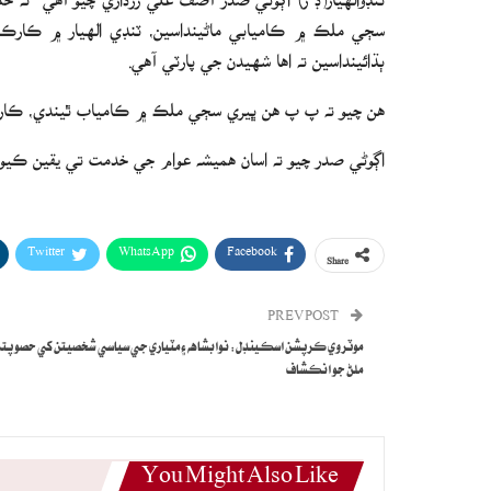
سڄي ملڪ ۾ ڪاميابي ماڻينداسين، ٽنڊي الهيار ۾ ڪارڪ
ٻڌائينداسين ته اها شهيدن جي پارٽي آهي.
هن چيو ته پ پ هن ڀيري سڄي ملڪ ۾ ڪامياب ٿيندي، ڪارڪن
اڳوڻي صدر چيو ته اسان هميشه عوام جي خدمت تي يقين ڪيو
Twitter
WhatsApp
Facebook
Share
PREV POST
موٽروي ڪرپشن اسڪينڊل: نوابشاهه ۽ مٽياري جي سياسي شخصيتن کي حصو پت
ملڻ جو انڪشاف
You Might Also Like