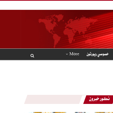
خصوصي رپورٽون
More
نڪور خبرون