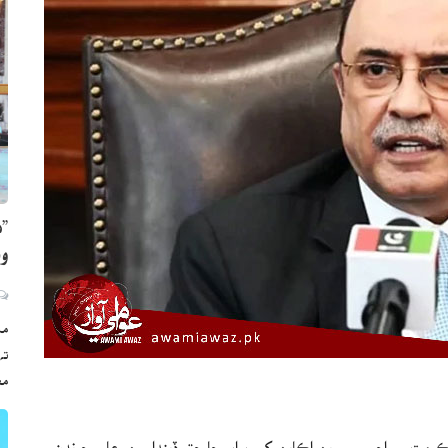
”ه
وي
مڪ
ته
مع
ڪومت ۾ اچي سمورين اڪاين کي برابر جا حق ڏينداسين، عام چونڊن ۾