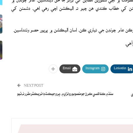
نن کي خطاب ڪندي هن چيو ته اليڪشن اچي رهي اهي، دشمنن کي
 عام چونڊن جي تياري ڪن، اسان اليڪشن ۾ ڀرپور حصو وٺنداسين.
آهي.
Email
Instagram
Linkedin
NEXT POST
ي
سنڌ ۾ ڪتا کسي ڪرڻ جو منصوبو رولڙي ۾، پروجيڪٽ ڊائريڪٽر مقرر نه ٿيو