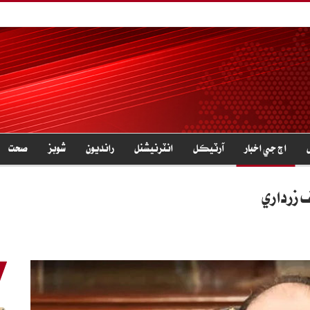
اڄ جي اخبار
آرٽيڪل
انٽرنيشنل
رانديون
شوبز
صحت
 زرداري