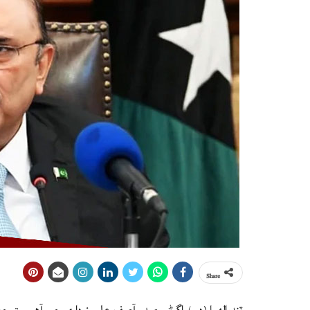
Share
ٽنڊوالهيار(ڊ ر) اڳوڻي صدر آصف علي زرداري چيو آهي ته ح