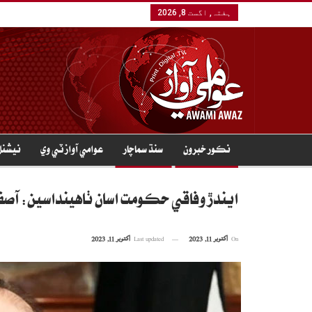
ہفتہ, اگست 8, 2026
نڪور خبرون
سنڌ سماچار
عوامي آواز ٽي وي
نيشنل
ايندڙ وفاقي حڪومت اسان ٺاهينداسين: آصف
On
اکتوبر 11, 2023
Last updated
اکتوبر 11, 2023