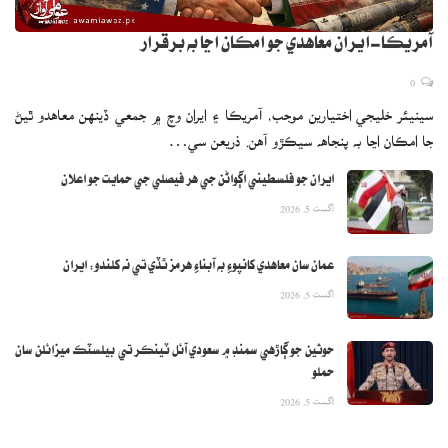
آمريڪا-ايران معاهدي جو امڪان اڃا به برقرار
0
سينيئر خليجي اختيارين موجب، آمريڪا ۽ ايران وچ ۾ جمعي ڏينهن معاهدو ٿيڻ
جا امڪان اڃا به پنجاهه سيڪڙو آهن. ذريعن سي…
ايران جو فلسطيني اڳواڻن جي هر فيصلي جي حمايت جو اعلان
اگست 5, 2026
عمان سان معاهدي کانپوءِ به آبناءِ هرمز ٿڏي تي نه کلندو: ايران
اگست 5, 2026
حوثين جو ڳاڙهي سمنڊ ۾ سعودي آئل ٽينڪر تي بيلسٽڪ ميزائلن سان
حملو
اگست 5, 2026