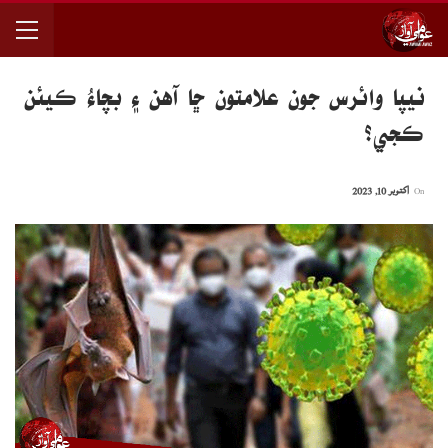
نيپا وائرس جون علامتون ڇا آهن ۽ بچاءُ ڪيئن
ڪجي؟
On
اکتوبر 10, 2023