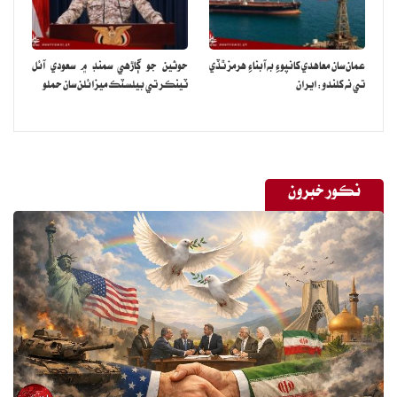
عمان سان معاهدي کانپوءِ به آبناءِ هرمز ٿڏي
حوثين جو ڳاڙهي سمنڊ ۾ سعودي آئل
تي نه کلندو: ايران
ٽينڪر تي بيلسٽڪ ميزائلن سان حملو
نڪور خبرون