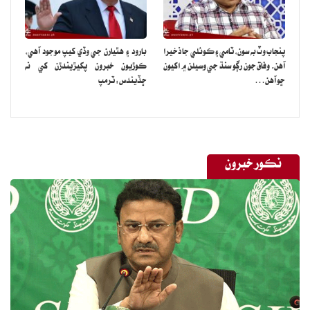
پنجاب وٽ به سون، ٽامي ۽ ڪوئلي جا ذخيرا
بارود ۽ هٿيارن جي وڏي کيپ موجود آهي،
آهن، وفاق جون رڳو سنڌ جي وسيلن ۾ اکيون
ڪوڙيون خبرون پکيڙيندڙن کي نه
ڇو آهن…
ڇڏيندس: ٽرمپ
نڪور خبرون