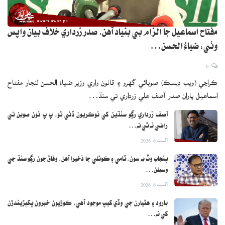
مفتاح اسماعيل جا الزام بي بنياد آهن، صدر زرداري خلاف بيان واپس
وٺي: ضياءُ الحسن…
0
ڪراچي (ويب ڊيسڪ) صوبائي گهرو ۽ قانون واري وزير ضياءُ الحسن لنجار مفتاح
اسماعيل پاران صدر آصف علي زرداري تي سنڌ…
آصف زرداري رڳو سنڌين کي نوڪريون ڏئي ٿو، پ پ نون صوبن تي
راضي نه ٿي ته…
اگست 6, 2026
پنجاب وٽ به سون، ٽامي ۽ ڪوئلي جا ذخيرا آهن، وفاق جون رڳو سنڌ جي
وسيلن…
اگست 6, 2026
بارود ۽ هٿيارن جي وڏي کيپ موجود آهي، ڪوڙيون خبرون پکيڙيندڙن
کي نه…