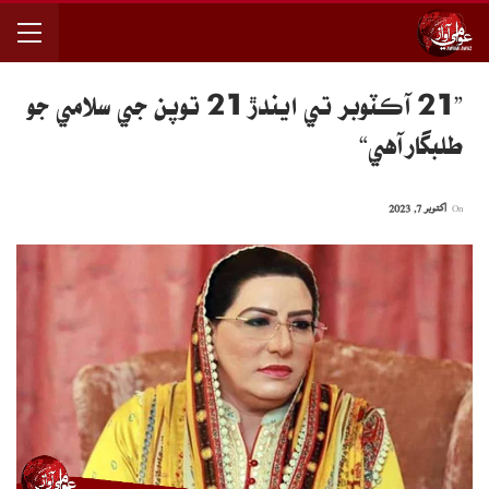
”21 آڪٽوبر تي ايندڙ 21 توپن جي سلامي جو
طلبگار آهي“
On
اکتوبر 7, 2023