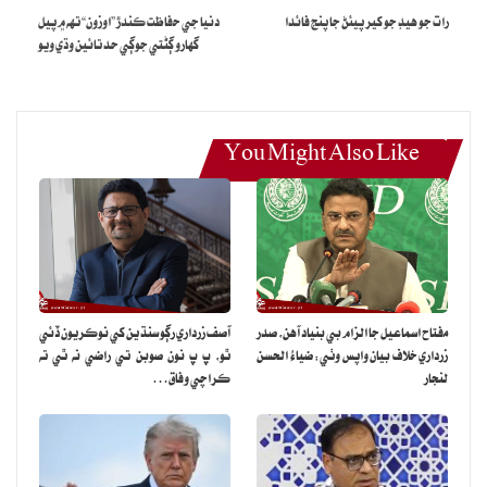
رات جو هيڊ جو کير پيئڻ جا پنج فائدا
دنيا جي حفاظت ڪندڙ ”اوزون“ تهه ۾ پيل
گھارو ڳڻتي جوڳي حد تائين وڌي ويو
You Might Also Like
مفتاح اسماعيل جا الزام بي بنياد آهن، صدر
آصف زرداري رڳو سنڌين کي نوڪريون ڏئي
زرداري خلاف بيان واپس وٺي: ضياءُ الحسن
ٿو، پ پ نون صوبن تي راضي نه ٿي ته
لنجار
ڪراچي وفاق…