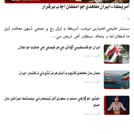
آمريڪا-ايران معاهدي جو امڪان اڃا به برقرار
0
سينيئر خليجي اختيارين موجب، آمريڪا ۽ ايران وچ ۾ جمعي ڏينهن معاهدو ٿيڻ
جا امڪان اڃا به پنجاهه سيڪڙو آهن. ذريعن سي…
ايران جو فلسطيني اڳواڻن جي هر فيصلي جي حمايت جو اعلان
اگست 5, 2026
عمان سان معاهدي کانپوءِ به آبناءِ هرمز ٿڏي تي نه کلندو: ايران
اگست 5, 2026
حوثين جو ڳاڙهي سمنڊ ۾ سعودي آئل ٽينڪر تي بيلسٽڪ ميزائلن سان
حملو
اگست 5, 2026