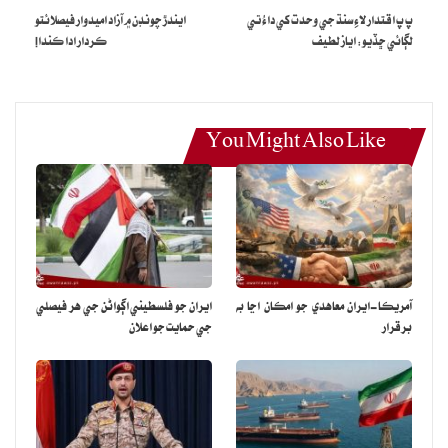
پ پ اقتدار لاءِ سنڌ جي وحدت کي داءُ تي
ايندڙ چونڊن ۾ آزاد اميدوار فيصلائتو
ذريعن جو اهوبه چوڻ آهي ته ايندڙ ڏينهن ۾ نگران ڪابينا ۾ تبديليءَ جا به
لڳائي ڇڏيو: اياز لطيف
ڪردار ادا ڪندا!
امڪان آهن.
نوٽ: هيءَ خبر روزاني عوامي آواز ڇنڇر 07 آڪٽوبر 2023ع تي شايع ٿي
You Might Also Like
آمريڪا-ايران معاهدي جو امڪان اڃا به
ايران جو فلسطيني اڳواڻن جي هر فيصلي
برقرار
جي حمايت جو اعلان