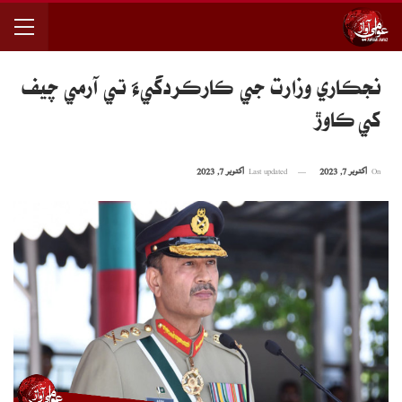
نجڪاري وزارت جي ڪارڪردگيءَ تي آرمي چيف
کي ڪاوڙ
On
اکتوبر 7, 2023
Last updated
اکتوبر 7, 2023