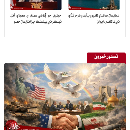
عمان سان معاهدي کانپوءِ به آبناءِ هرمز ٿڏي
حوثين جو ڳاڙهي سمنڊ ۾ سعودي آئل
تي نه کلندو: ايران
ٽينڪر تي بيلسٽڪ ميزائلن سان حملو
نڪور خبرون