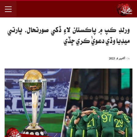
ورلڊ ڪپ ۾ پاڪستان لاءِ ڏُکي صورتحال، ڀارتي
ميڊيا وڏي دعويٰ ڪري ڇڏي
On
اکتوبر 4, 2023