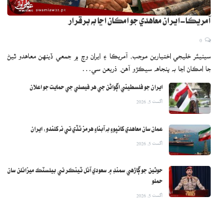
آمريڪا-ايران معاهدي جو امڪان اڃا به برقرار
0
سينيئر خليجي اختيارين موجب، آمريڪا ۽ ايران وچ ۾ جمعي ڏينهن معاهدو ٿيڻ
جا امڪان اڃا به پنجاهه سيڪڙو آهن. ذريعن سي…
ايران جو فلسطيني اڳواڻن جي هر فيصلي جي حمايت جو اعلان
اگست 5, 2026
عمان سان معاهدي کانپوءِ به آبناءِ هرمز ٿڏي تي نه کلندو: ايران
اگست 5, 2026
حوثين جو ڳاڙهي سمنڊ ۾ سعودي آئل ٽينڪر تي بيلسٽڪ ميزائلن سان
حملو
اگست 5, 2026