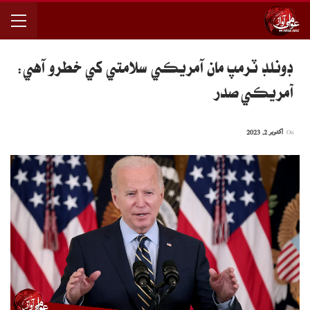
ڊونلڊ ٽرمپ مان آمريڪي سلامتي کي خطرو آهي:
آمريڪي صدر
On
اکتوبر 2, 2023