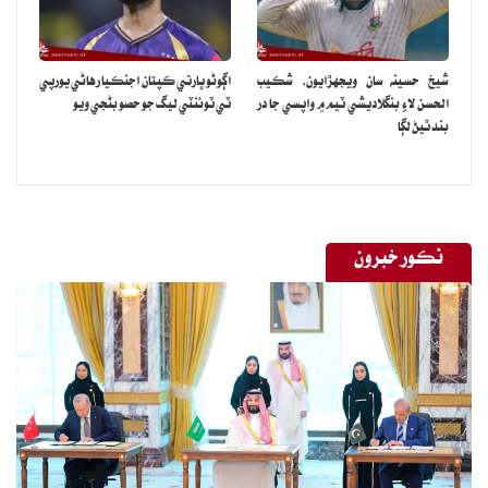
شيخ حسينه سان ويجهڙايون، شڪيب
اڳوڻو ڀارتي ڪپتان اجنڪيا رهاڻي يورپي
الحسن لاءِ بنگلاديشي ٽيم ۾ واپسي جا در
ٽي ٽوئنٽي ليگ جو حصو بڻجي ويو
بند ٿيڻ لڳا
نڪور خبرون