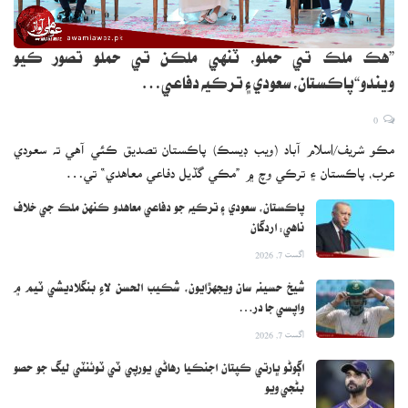
”هڪ ملڪ تي حملو، ٽنهي ملڪن تي حملو تصور ڪيو
ويندو“پاڪستان، سعودي ۽ ترڪيه دفاعي…
0
مڪو شريف/اسلام آباد (ويب ڊيسڪ) پاڪستان تصديق ڪئي آهي ته سعودي
عرب، پاڪستان ۽ ترڪي وچ ۾ ”مڪي گڏيل دفاعي معاهدي“ تي…
پاڪستان، سعودي ۽ ترڪيه جو دفاعي معاهدو ڪنهن ملڪ جي خلاف
ناهي: اردگان
اگست 7, 2026
شيخ حسينه سان ويجهڙايون، شڪيب الحسن لاءِ بنگلاديشي ٽيم ۾
واپسي جا در…
اگست 7, 2026
اڳوڻو ڀارتي ڪپتان اجنڪيا رهاڻي يورپي ٽي ٽوئنٽي ليگ جو حصو
بڻجي ويو