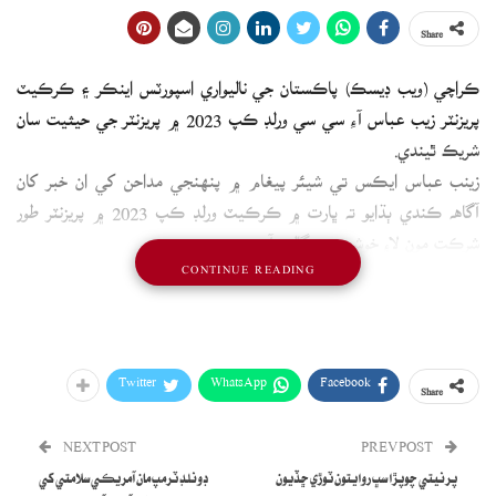
Share
ڪراچي (ويب ڊيسڪ) پاڪستان جي ناليواري اسپورٽس اينڪر ۽ ڪرڪيٽ
پريزنٽر زيب عباس آءِ سي سي ورلڊ ڪپ 2023 ۾ پريزنٽر جي حيثيت سان
شريڪ ٿيندي.
زينب عباس ايڪس تي شيئر پيغام ۾ پنهنجي مداحن کي ان خبر کان
آگاهه ڪندي ٻڌايو ته ڀارت ۾ ڪرڪيٽ ورلڊ ڪپ 2023 ۾ پريزنٽر طور
شرڪت مون لاءِ خوشي جي ڳالهه آهي.
CONTINUE READING
There was always intrigue on what lies on the other
Twitter
WhatsApp
Facebook
Share
side, more cultural similarities than differences, rivals
on the field but camaraderie off the field, the same
NEXT POST
PREV POST
language & love for art & a country with a billion
پرنيتي چوپڙا سڀ روايتون ٽوڙي ڇڏيون
ڊونلڊ ٽرمپ مان آمريڪي سلامتي کي