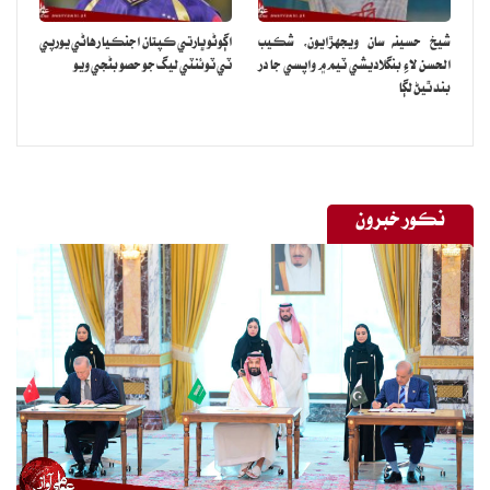
شيخ حسينه سان ويجهڙايون، شڪيب
اڳوڻو ڀارتي ڪپتان اجنڪيا رهاڻي يورپي
الحسن لاءِ بنگلاديشي ٽيم ۾ واپسي جا در
ٽي ٽوئنٽي ليگ جو حصو بڻجي ويو
بند ٿيڻ لڳا
نڪور خبرون