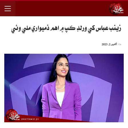
زينب عباس کي ورلڊ ڪپ ۾ اهم ذميواري ملي وئي
On
اکتوبر 2, 2023