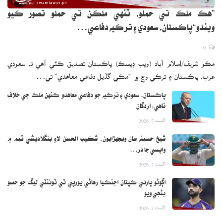
”هڪ ملڪ تي حملو، ٽنهي ملڪن تي حملو تصور ڪيو
ويندو“پاڪستان، سعودي ۽ ترڪيه دفاعي…
0
مڪو شريف/اسلام آباد (ويب ڊيسڪ) پاڪستان تصديق ڪئي آهي ته سعودي
عرب، پاڪستان ۽ ترڪي وچ ۾ ”مڪي گڏيل دفاعي معاهدي“ تي…
پاڪستان، سعودي ۽ ترڪيه جو دفاعي معاهدو ڪنهن ملڪ جي خلاف
ناهي: اردگان
اگست 7, 2026
شيخ حسينه سان ويجهڙايون، شڪيب الحسن لاءِ بنگلاديشي ٽيم ۾
واپسي جا در…
اگست 7, 2026
اڳوڻو ڀارتي ڪپتان اجنڪيا رهاڻي يورپي ٽي ٽوئنٽي ليگ جو حصو
بڻجي ويو
اگست 7, 2026