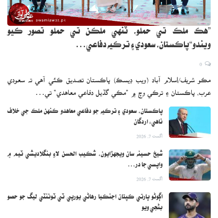
”هڪ ملڪ تي حملو، ٽنهي ملڪن تي حملو تصور ڪيو
ويندو“پاڪستان، سعودي ۽ ترڪيه دفاعي…
0
مڪو شريف/اسلام آباد (ويب ڊيسڪ) پاڪستان تصديق ڪئي آهي ته سعودي
عرب، پاڪستان ۽ ترڪي وچ ۾ ”مڪي گڏيل دفاعي معاهدي“ تي…
پاڪستان، سعودي ۽ ترڪيه جو دفاعي معاهدو ڪنهن ملڪ جي خلاف
ناهي: اردگان
اگست 7, 2026
شيخ حسينه سان ويجهڙايون، شڪيب الحسن لاءِ بنگلاديشي ٽيم ۾
واپسي جا در…
اگست 7, 2026
اڳوڻو ڀارتي ڪپتان اجنڪيا رهاڻي يورپي ٽي ٽوئنٽي ليگ جو حصو
بڻجي ويو