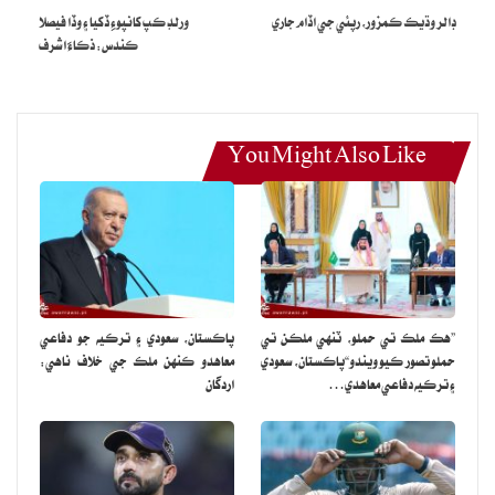
تي 106 رنسن جي اننگز کيڏي، سندس اننگز ۾ ڇهه چوڪا ۽ ست ڇڪا
ڊالر وڌيڪ ڪمزور، رپئي جي اڏام جاري
ورلڊ ڪپ کانپوءِ ڏکيا ۽ وڏا فيصلا
ڪندس: ذڪاءَ اشرف
پڻ شامل هئا.
انکانسواءِ حسن رضا 68، عبدالقادر 38 رنسن جي اننگز کيڏي.
You Might Also Like
”هڪ ملڪ تي حملو، ٽنهي ملڪن تي
پاڪستان، سعودي ۽ ترڪيه جو دفاعي
حملو تصور ڪيو ويندو“پاڪستان، سعودي
معاهدو ڪنهن ملڪ جي خلاف ناهي:
۽ ترڪيه دفاعي معاهدي…
اردگان