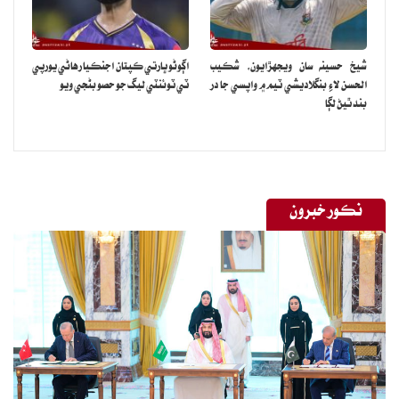
شيخ حسينه سان ويجهڙايون، شڪيب
اڳوڻو ڀارتي ڪپتان اجنڪيا رهاڻي يورپي
الحسن لاءِ بنگلاديشي ٽيم ۾ واپسي جا در
ٽي ٽوئنٽي ليگ جو حصو بڻجي ويو
بند ٿيڻ لڳا
نڪور خبرون