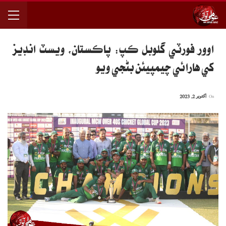
اوور فورٽي گلوبل ڪپ: پاڪستان، ويسٽ انڊيز
کي هارائي چيمپيئن بڻجي ويو
On
اکتوبر 2, 2023