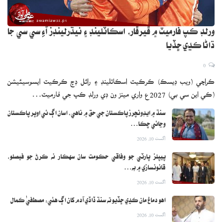
ورلڊ ڪپ فارميٽ ۾ ڦيرڦار، اسڪاٽلينڊ ۽ نيڌرلينڊز آءِ سي سي جا
ڌاڻا ڪڍي ڇڏيا
0
ڪراچي (ويب ڊيسڪ) ڪرڪيٽ اسڪاٽلينڊ ۽ رائل ڊچ ڪرڪيٽ ايسوسيئيشن
(ڪي اين سي بي) 2027ع واري مينز ون ڊي ورلڊ ڪپ جي فارميٽ…
سنڌ ۾ ايڊونچرز پاڪستان جي حق ۾ ناهي، اسان اڳ ئي اوڀر پاڪستان
وڃائي چڪا…
اگست 10, 2026
پيپلز پارٽي جو وفاقي حڪومت سان سهڪار نه ڪرڻ جو فيصلو،
قانونسازي ۾ به…
اگست 10, 2026
اهو دماغ مان ڪڍي ڇڏيو ته سنڌ ڏاڏي آدم کان اڳ هئي: مصطفيٰ ڪمال
اگست 10, 2026