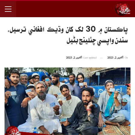
پاڪستان ۾ 30 لک کان وڌيڪ افغاني ترسيل،
سندن واپسي چئلينج بڻيل
On
اکتوبر 2, 2023
Last updated
اکتوبر 2, 2023