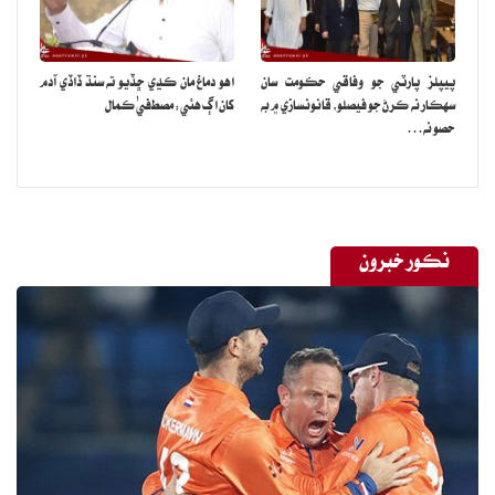
پيپلز پارٽي جو وفاقي حڪومت سان
اهو دماغ مان ڪڍي ڇڏيو ته سنڌ ڏاڏي آدم
سهڪار نه ڪرڻ جو فيصلو، قانونسازي ۾ به
کان اڳ هئي: مصطفيٰ ڪمال
حصو نه…
نڪور خبرون