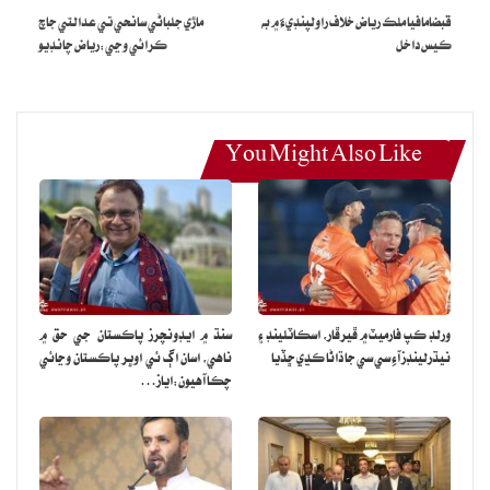
ان کان علاوه بيان ۾ اهو به چيو ويو آهي ته غيرقانوني طور تي رهندڙ ڌارين
قبضامافيا ملڪ رياض خلاف راولپنڊيءَ ۾ به
ماڙي جلباڻي سانحي تي عدالتي جاچ
کي روزگار، پناهه ۽ غير قانوني مدد فراهم ڪرڻ قابل سزا ڏوهه آهي، تجزئي
ڪيس داخل
ڪرائي وڃي:رياض چانڊيو
نگارطاهر خان چيو ته 30 لک افغانين کي ملڪ مان ڪڍڻ ايترو آسان نه
هوندو ڇو ته پاڪستان به ان حوالي سان عالمي قانونن جو پابند آهي.
افغانستان ۾ پاڪستان جي اڳوڻي قونصل جنرل اياز وزير دعويٰ ڪئي آهي
You Might Also Like
ته ڪيترن ئي افغانين پاڪستان جي مختلف ادارن ۾ ڪم ڪندڙ آفيسرن
سان ملي ڀڳت ڪري پاڪستاني شناختي ڪارڊ ۽ پاسپورٽ حاصل ڪيا
آهن.
هن چيو ته 2021ع ۾ طالبان جي اقتدار ۾ اچڻ کان پوءِ پاڪستان ۾ آيل 6
لک افغانين جي اڪثريت انهن ماڻهن جي آهي جيڪي طالبان مخالف
ورلڊ ڪپ فارميٽ ۾ ڦيرڦار، اسڪاٽلينڊ ۽
سنڌ ۾ ايڊونچرز پاڪستان جي حق ۾
سمجهيا وڃن ٿا.
نيڌرلينڊز آءِ سي سي جا ڌاڻا ڪڍي ڇڏيا
ناهي، اسان اڳ ئي اوڀر پاڪستان وڃائي
چڪا آهيون:اياز…
افغانين جي ايتري وڏي انگ کي وطن واپس آڻڻ آسان نه هوندو يورپي يونين
ايجنسي فار ريفيوجيز پاران مئي 2022 ۾ جاري ڪيل رپورٽ موجب، هن
وقت پاڪستان ۾ 30 لک افغاني شهري رهائش پذير آهن.