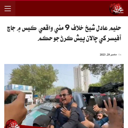
حليم عادل شيخ خلاف 9 مئي واقعي ڪيس ۾ جاچ
آفيسر کي چالان پيش ڪرڻ جو حڪم
On
ستمبر 29, 2023