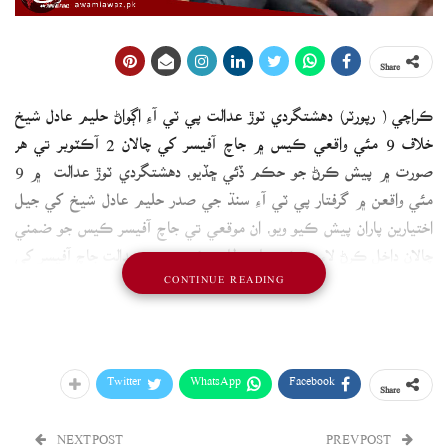
Share
ڪراچي ( رپورٽر) دهشتگردي ٽوڙ عدالت پي ٽي آءِ اڳواڻ حليم عادل شيخ
خلاف 9 مئي واقعي ڪيس ۾ جاچ آفيسر کي چالان 2 آڪٽوبر تي هر
صورت ۾ پيش ڪرڻ جو حڪم ڏئي ڇڏيو، دهشتگردي ٽوڙ عدالت ۾ 9
مئي واقعن ۾ گرفتار پي ٽي آءِ سنڌ جي صدر حليم عادل شيخ کي جيل
اختيارين پاران پيش ڪيو ويو، ان موقعي تي جاچ آفيسر ڪيس جو ضمني
چالان داخل ڪرڻ لاءِ وڌيڪ مهلت طلب ڪري ورتي، عدالت جاچ آفيسر کي
CONTINUE READING
چالان پيش ڪرڻ جي مهلت ڏيندي جاچ آفيسر کي هر صورت ۾ 2 آڪٽوبر
تائين چالان جمع ڪرائڻ جو حڪم ڏئي ڇڏيو.
Twitter
WhatsApp
Facebook
Share
NEXT POST
PREV POST