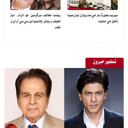
سپريم ڪورٽ بار جي صدر پاران نوان صوبا
رياست مخالف سرگرمين جو الزام، اياز
ٺاهڻ جي حمايت
لطيف ۽ رياض چانڊيو اين سي سي آءِ اي ۾
طلب
نڪور خبرون