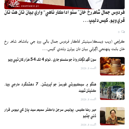
فردوس جمال شاهه رخ خان” سٺو اداڪار ناهي“ واري بيان تان هٿ تان
ڦري ويو، کيس دليپ…
0
ڪراچي (ويب ڊيسڪ(سينيئر اداڪار فردوس جمال بالي ووڊ جي بادشاهه شاهه رخ
خان بابت پنهنجي اڳوڻي بيان تان يوٽرن وٺندي کيس…
سون اگهه لڳاتار واڌ جو سلسلو جاري ، تولو 4 لک 54 هزار کان ٽپي ويو
اگست 8, 2026
هنگو ۾ سيڪيورٽي فورسز جو آپريشن، 7 دهشتگرد مارجي ويا،
ڪئپٽن شهيد
اگست 8, 2026
مير رضا ڪيس: پوليس سرجن ڊاڪٽر سميعه سيد پاڻ کي بيوس قرار
ڏئي ڇڏيو
اگست 8, 2026