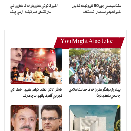
سنڌ اسيمبلي جون 80 کان وڌيڪ گاڏيون
”غير قانوني ڪاروبار خلاف ڪارروائي
غيرقانوني استعمال انڪشاف
سان نقصان ختم ٿيندا: آرمي چيف
You Might Also Like
پيٽرول مهانگو ڪرڻ خلاف جماعت اسلامي
مارشل لائن نظام تباهه ڪيو، ملڪ کي
جا سڄي ملڪ ۾ ڌرڻا
تجربي گاهه نه بڻايو: ساڃاهه وند