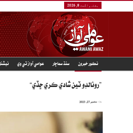
ہفتہ, اگست 8, 2026
نڪور خبرون
سنڌ سماچار
عوامي آواز ٽي وي
نيشنل
”رونالڊو ٽين شادي ڪري ڇڏي“
On
ستمبر 27, 2023