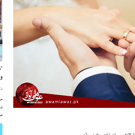
”ه
وي
مڪ
ته
مع
 سيلينا لاڪس سان شادي ڪري ڇڏي.