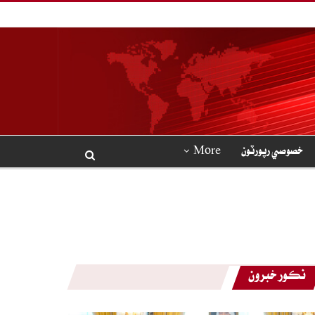
خصوصي رپورٽون
More
نڪور خبرون