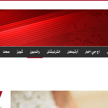
اڄ جي اخبار
آرٽيڪل
انٽرنيشنل
رانديون
شوبز
صحت