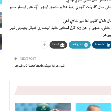
رونالڊو ۽ سيلينا لاڪس 7 سالن کان هڪٻئي سان گڏ وقت گهاري رهيا هئا ۽ ڪجهه ڏينهن اڳ هنن فيصلو ڪيو
ن طلاق کانپوءِ اها ٽين شادي آهي.
واضح رهي ته رونالڊو 98 ميچن ۾ پنهنجي ٽيم جي نمائندگي ڪئي، جنهن ۾ هن 62 گول اسڪور ڪيا، ليجنڊري فٽبالر پنهنجي ٽيم
و هو.
Email
Instagram
Linkedin
NEXT POST
لنڊن: هن سال سڀ کان وڌيڪ ”محمد“ نالو رکيو ويو