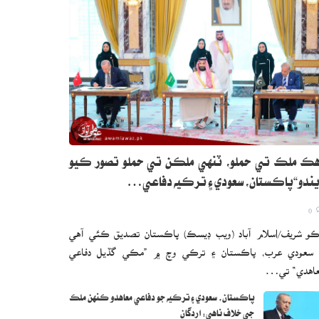
ڪ ملڪ تي حملو، ٽنهي ملڪن تي حملو تصور ڪيو
ندو“پاڪستان، سعودي ۽ ترڪيه دفاعي…
0
و شريف/اسلام آباد (ويب ڊيسڪ) پاڪستان تصديق ڪئي آهي
 سعودي عرب، پاڪستان ۽ ترڪي وچ ۾ ”مڪي گڏيل دفاعي
اهدي“ تي…
پاڪستان، سعودي ۽ ترڪيه جو دفاعي معاهدو ڪنهن ملڪ
جي خلاف ناهي: اردگان