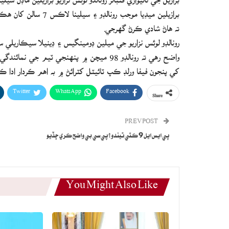
برازيلين ميڊيا موجب 
ته هاڻ شادي ڪرڻ گهرجي.
رونالڊو لوئس نزاريو جي ميلين ڊومينگيس ۽ ڊينيلا سيڪاريلي سا
کي پنجون فيفا ورلڊ ڪپ ٽائيٽل کٽرائڻ ۾ به اهم ڪردار ادا ڪي
Twitter
WhatsApp
Facebook
Share
PREV POST
پي ايس ايل 9 ڪٿي ٿيندو؟ پي سي بي واضح ڪري ڇڏيو
You Might Also Like