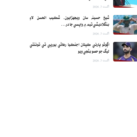
اگست 7, 2026
شيخ حسينه سان ويجهڙايون، شڪيب الحسن لاءِ
بنگلاديشي ٽيم ۾ واپسي جا در…
اگست 7, 2026
اڳوڻو ڀارتي ڪپتان اجنڪيا رهاڻي يورپي ٽي ٽوئنٽي
ليگ جو حصو بڻجي ويو
اگست 7, 2026