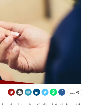
Share
برازيل جي ناليواري فٽبالر رونالدو لوئس نزاريو برازيلين ماڊل