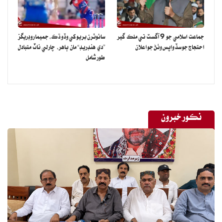
ان کانسواءِ ڊي ڪيٽيگري ۾ 14 ڪرڪيٽر شامل آهن جن جي معاوضي ۾
127 سيڪڙو اضافو ڪيو ويو آهي.
جماعت اسلامي جو 9 آگسٽ تي ملڪ گير
سائوٿرن بريو کي وڏو ڌڪ، جميما روڊريگز
سينٽرل ڪانٽريٽ مان ڊراپ ٿيندڙ ڪرڪيٽرن ۾ اظهر علي، فواد عالم،
احتجاج جو سڏ واپس وٺڻ جو اعلان
”دي هنڊريڊ“ مان ٻاهر، چارلي ناٽ متبادل
نعمان علي، عابد علي، ياسر شاهه، آصف علي حيدرعلي، خوشدل شاهه،
طور شامل
عثمان قادر ۽ زاهد محمود شامل آهن.
ان کانسواءِ گذريل سينٽرل ڪانٽريڪٽ ۾ ايمرجنگ ڪيٽيگري ۾ شامل
سلمان علي آغا ۽ محمد حارث کي ترقي ملي آهي جڏهن ته ايمرجنگ
نڪور خبرون
ڪيٽيگري کي ختم ڪيو ويو آهي.
پي سي بي جي نئين سينٽرل ڪانٽريڪٽ جي اي ڪيٽيگري ۾ ڪپتان
بابر اعظم، محمد رضوان ۽ شاهين آفريدي شامل آهن.
سينٽرل ڪانٽريڪٽ جي بي ڪيٽيگري ۾ فخر زمان، حارث رئوف، امام
الحق، محمد نواز، نسيم شاهه ۽ شاداب خان کي شامل ڪيو ويو آهي، جڏهن
ته سي ڪيٽيگري ۾ عماد وسيم ۽ عبدالله شفيق شامل آهن.