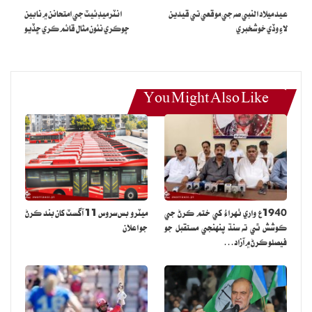
عيد ميلاد النبي صه جي موقعي تي قيدين
انٽرميڊئيٽ جي امتحانن ۾ نابين
پي سي بي موجب، ٽيسٽ ميچ فيس ۾ پنجاهه سيڪڙو، ون ڊي ۾ پنجويهه
لاءِ وڏي خوشخبري
ڇوڪري نئون مثال قائم ڪري ڇڏيو
سيڪڙو ۽ ٽي ٽوئنٽي ۾ ساڍا ٻارنهن سيڪڙو اضافو ڪيو ويو آهي.
پي سي بي موجب، نئين سينٽرل ڪانٽريڪٽ ۾ رانديگرن جي معاوضن ۾
127 کان 202 سيڪڙو تائين اضافو ڪيو ويو آهي.
You Might Also Like
تصوير پي سي بي جي ٿورن سان
سينٽرل ڪانٽرڪيٽ جي فهرست کي چئن ڪيٽيگريز ۾ ورهايو ويو آهي، اي
ڪيٽيگري ۾ ٽي رانديگر شامل آهن جن جي معاوضي ۾ 202 سيڪڙو
1940ع واري ٺهراءُ کي ختم ڪرڻ جي
ميٽرو بس سروس 11 آگسٽ کان بند ڪرڻ
اضافو ڪيو ويو آهي.
ڪوشش ٿي ته سنڌ پنهنجي مستقبل جو
جو اعلان
فيصلو ڪرڻ ۾ آزاد…
ڪيٽيگري بي ۾ ڇهه ڪرڪيٽر شامل آهن جنهن جي معاوضن ۾ 144
سيڪڙو واڌارو ڪيو ويو آهي جڏهن ته سي ڪيٽيگري ۾ ٻه ڪرڪيٽر شامل
آهن جن جي معاوضن ۾ 135 سيڪڙو اضافو ٿيو آهي.