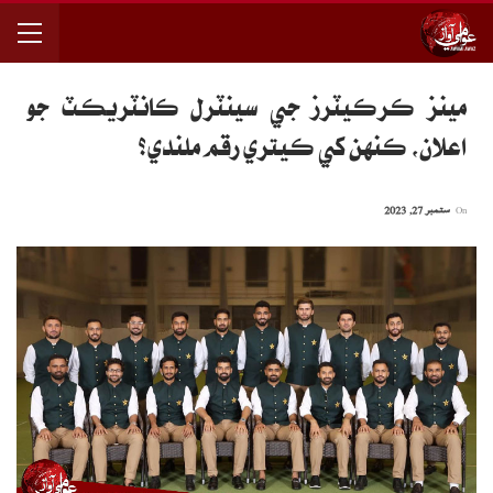
مينز ڪرڪيٽرز جي سينٽرل ڪانٽريڪٽ جو
اعلان، ڪنهن کي ڪيتري رقم ملندي؟
On
ستمبر 27, 2023