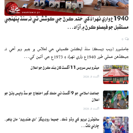
پي سي بي سينٽرل ڪانٽريڪٽ جي ڊي ڪيٽيگري ۾ فهيم اشرف، حسن
علي، افتخار احمد، احسان الله، محمد حارث، وسيم جونيئر، صائم ايوب،
1940ع واري ٺهراءُ کي ختم ڪرڻ جي ڪوشش ٿي ته سنڌ پنهنجي
سرفراز احمد، سلمان آغا، سعود شڪيل، شاهنواز ڏاهاڻي، شان مسعود، اساما
مستقبل جو فيصلو ڪرڻ ۾ آزاد…
مير ۽ زمان خان کي رکيو ويو آهي.
0
سينٽرل ڪانٽريڪٽ ۾ شامل رانديگرن کي ٻه پرڏيهي ليگز کيڏڻ جي
ڄامشورو (ويب ڊيسڪ) سنڌ ايڪشن ڪميٽي جي اجلاس ۾ چيو ويو آهي ته
اجازت هوندي، سينٽرل ڪانٽريڪٽ يافته ڪرڪيٽرز کي علائقائي ڪرڪيٽ
جيڪڏهن عملي طور 1940ع واري ٺهراءُ ۽ 1973ع جي آئين کي…
کيڏڻ تي پنجاهه سيڪڙو انٽرنيشنل فيس ملندي.
ميٽرو بس سروس 11 آگسٽ کان بند ڪرڻ جو اعلان
اگست 8, 2026
جماعت اسلامي جو 9 آگسٽ تي ملڪ گير احتجاج جو سڏ واپس وٺڻ جو
اعلان
اگست 8, 2026
سائوٿرن بريو کي وڏو ڌڪ، جميما روڊريگز ”دي هنڊريڊ“ مان ٻاهر،
چارلي ناٽ…