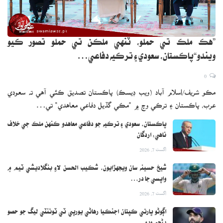
”هڪ ملڪ تي حملو، ٽنهي ملڪن تي حملو تصور ڪيو
ويندو“پاڪستان، سعودي ۽ ترڪيه دفاعي…
0
مڪو شريف/اسلام آباد (ويب ڊيسڪ) پاڪستان تصديق ڪئي آهي ته سعودي
عرب، پاڪستان ۽ ترڪي وچ ۾ ”مڪي گڏيل دفاعي معاهدي“ تي…
پاڪستان، سعودي ۽ ترڪيه جو دفاعي معاهدو ڪنهن ملڪ جي خلاف
ناهي: اردگان
اگست 7, 2026
شيخ حسينه سان ويجهڙايون، شڪيب الحسن لاءِ بنگلاديشي ٽيم ۾
واپسي جا در…
اگست 7, 2026
اڳوڻو ڀارتي ڪپتان اجنڪيا رهاڻي يورپي ٽي ٽوئنٽي ليگ جو حصو