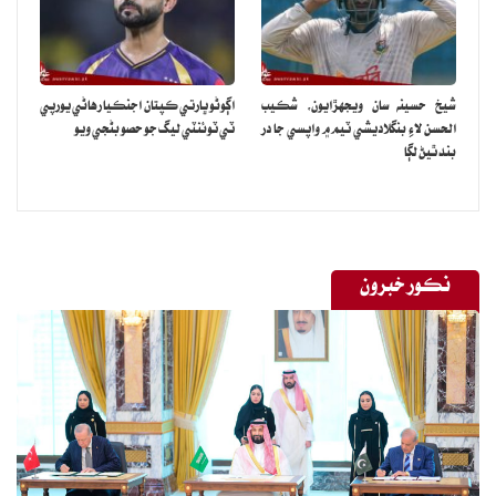
شيخ حسينه سان ويجهڙايون، شڪيب
اڳوڻو ڀارتي ڪپتان اجنڪيا رهاڻي يورپي
الحسن لاءِ بنگلاديشي ٽيم ۾ واپسي جا در
ٽي ٽوئنٽي ليگ جو حصو بڻجي ويو
بند ٿيڻ لڳا
نڪور خبرون