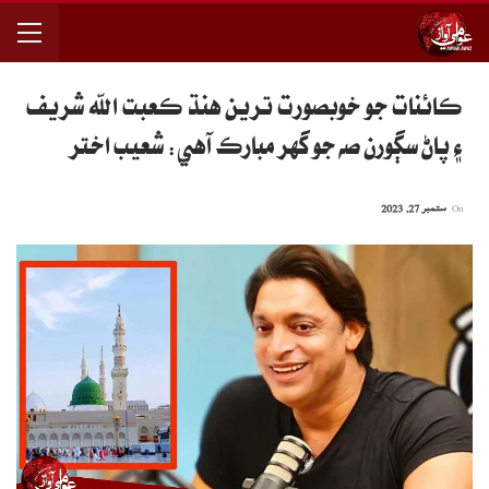
ڪائنات جو خوبصورت ترين هنڌ ڪعبت الله شريف
۽ پاڻ سڳورن صه جو گهر مبارڪ آهي: شعيب اختر
On
ستمبر 27, 2023