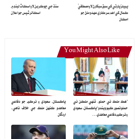
هئس ته جيئن ڪوئي سڃاڻي تنگ ڪري ڇو جو اتي به ماڻهو سڃاڻي پوءِ
پيپلزپارٽي کي سبق سيکارڻ لاءِ مصطفيٰ
سنڌ جي ڇوڪرين لاءِ اسڪاٽ لينڊ ۾
سيلفين ۽ تصويرن لاءِ تنگ ڪندا آهن جنهن لاءِ مون ڪڏهن به انڪار ناهي
ڪمال کي اهم سرڪاري عهدو ملڻ جو
اسڪالرشپس جو اعلان
امڪان
ڪيو.
هن چيو ته جڏهن عبادت لاءِ ويندو آهيان ته ڪوشش ڪندو آهيان ته بس
اڪيلو هجان، رياض الجنته ۾ به هڪ ٻه ڪلاڪ اڪيلو ويٺو رهيس.
You Might Also Like
شعيب اختر وڌيڪ چيو ته منهنجي خواهش آهي ته مديني ۾ نوڪري ملي،
مديني ۾ به اِها کي دعا گهري هئي، جيتونيڪ مسجد نبويءَ صلعم ته
تمام وڏي ڳالهه آهي پر مونکي خاني ڪعبي ۾ به جيڪڏهن ٿوري جاءِ
ملي وڃي ته اِها به تمام وڏي ڳالهه آهي.
”هڪ ملڪ تي حملو، ٽنهي ملڪن تي
پاڪستان، سعودي ۽ ترڪيه جو دفاعي
حملو تصور ڪيو ويندو“پاڪستان، سعودي
معاهدو ڪنهن ملڪ جي خلاف ناهي:
۽ ترڪيه دفاعي معاهدي…
اردگان