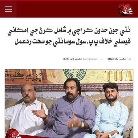
ٺٽي جون حدون ڪراچي ۾ شامل ڪرڻ جي امڪاني
فيصلي خلاف پ پ،سول سوسائٽي جو سخت ردعمل
On
ستمبر 27, 2023
Last updated
ستمبر 27, 2023