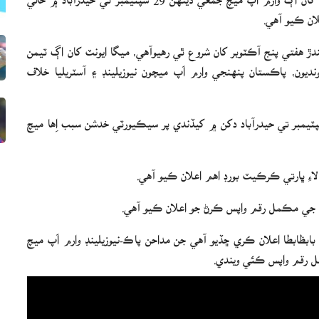
لان ڪيو آهي.
ڙ هفتي پنج آڪٽوبر کان شروع ٿي رهيوآهي، ميگا ايونٽ کان اڳ ٽيمن
ميچون کيڏڻيون پونديون، پاڪستان پنهنجي وارم اَپ ميچون نيوزيلينڊ ۽ آسٽريليا خلاف
 ٽيم پنهنجي پهرين وارم اَپ ميچ نيوزيلينڊ خلاف 29 سپٽيمبر تي حيدرآباد دکن ۾ کيڏندي پر سيڪيورٽي خدشن سبب اِها ميچ
ءِ ڀارتي ڪرڪيٽ بورڊ اهم اعلان ڪيو آهي.
جي مڪمل رقم واپس ڪرڻ جو اعلان ڪيو آهي.
بظابطا اعلان ڪري ڇڏيو آهي جن مداحن پاڪ-نيوزيلينڊ وارم اَپ ميچ
يل رقم واپس ڪئي ويندي.