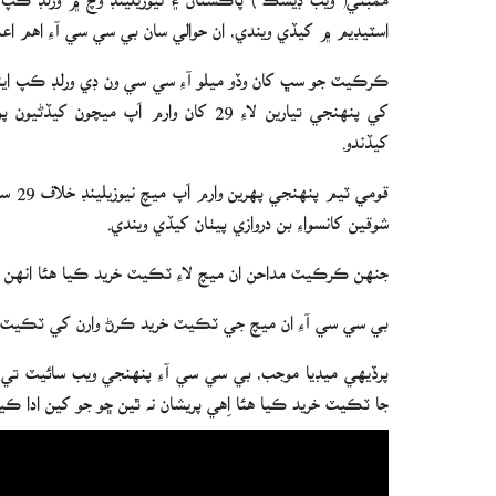
اسٽيڊيم ۾ کيڏي ويندي، ان حوالي سان بي سي سي آءِ اهم اع
ڪرڪيٽ جو سڀ کان وڏو ميلو آءِ سي سي ون ڊي ورلڊ ڪپ ايند
کي پنهنجي تيارين لاءِ 29 کان وارم اَپ 
کيڏندو.
قومي
شوقين کانسواءِ بن دروازي پيٺان کيڏي ويندي.
جنهن ڪرڪيٽ مداحن ان ميچ لاءِ ٽڪيٽ خريد ڪيا هئا انهن لا
بي سي سي آءِ ان ميچ جي ٽڪيٽ خريد ڪرڻ وارن کي ٽڪيٽ 
پرڏيهي ميڊيا موجب، بي سي سي آءِ پنهنجي ويب سائيٽ تي با
جا ٽڪيٽ خريد ڪيا هئا اِهي پريشان نه ٿين ڇو جو کين ادا ڪ