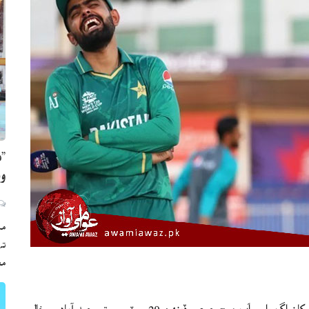
”ه
وي
مڪ
ته
مع
ممبئي( ويب ڊيسڪ ) پاڪستان ۽ نيوزيلينڊ وچ ۾ ورلڊ ڪپ کان اڳ وارم اَپ ميچ جمعي ڏينهن 29 سپٽيمبر تي حيدرآباد ۾ خالي