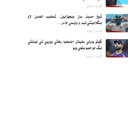
اگست 7, 2026
شيخ حسينه سان ويجهڙايون، شڪيب الحسن لاءِ
بنگلاديشي ٽيم ۾ واپسي جا در…
اگست 7, 2026
اڳوڻو ڀارتي ڪپتان اجنڪيا رهاڻي يورپي ٽي ٽوئنٽي
ليگ جو حصو بڻجي ويو
اگست 7, 2026