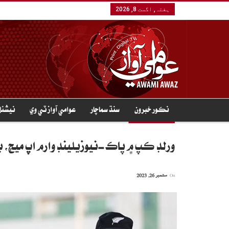
ہفتہ, اگست 8, 2026
نڪور خبرون
سنڌ سماچار
عوامي آواز ٽي وي
نيشنل
ورلڊ ڪپ ۾ پاڪ-نيوزيلينڊ وارم اَپ ميچ، ب
On
ستمبر 26, 2023