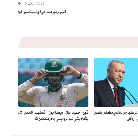
NEXT POST
قمبر ۾ پورهيت جي ڌيءُ مبينا طور اغوا
 ترڪيه جو دفاعي معاهدو ڪنهن
شيخ حسينه سان ويجهڙايون، شڪيب الحسن لاءِ
اردگان
بنگلاديشي ٽيم ۾ واپسي جا در بند ٿيڻ لڳا