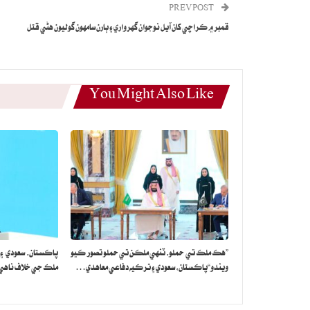
PREV POST
قمبر ۾ ڪراچي کان آيل نوجوان گهرواري ۽ ٻارن سامهون گوليون هڻي قتل
You Might Also Like
”هڪ ملڪ تي حملو، ٽنهي ملڪن تي حملو تصور ڪيو
پاڪستان، سعودي ۽
ويندو“پاڪستان، سعودي ۽ ترڪيه دفاعي معاهدي…
ملڪ جي خلاف ناهي: 