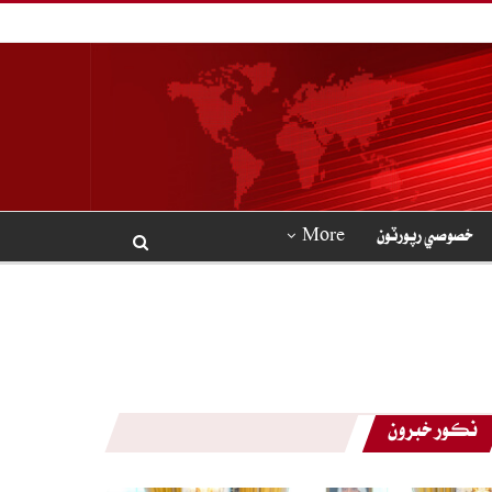
خصوصي رپورٽون
More
نڪور خبرون