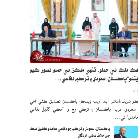
ڪ ملڪ تي حملو، ٽنهي ملڪن تي حملو تصور ڪيو
ندو“پاڪستان، سعودي ۽ ترڪيه دفاعي…
0
و شريف/اسلام آباد (ويب ڊيسڪ) پاڪستان تصديق ڪئي آهي
 سعودي عرب، پاڪستان ۽ ترڪي وچ ۾ ”مڪي گڏيل دفاعي
اهدي“ تي…
پاڪستان، سعودي ۽ ترڪيه جو دفاعي معاهدو ڪنهن ملڪ
جي خلاف ناهي: اردگان