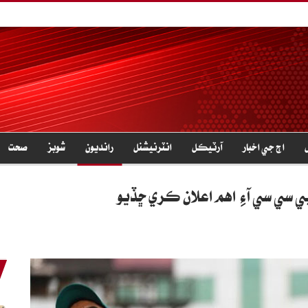
اڄ جي اخبار
آرٽيڪل
انٽرنيشنل
رانديون
شوبز
صحت
ي سي سي آءِ اهم اعلان ڪري ڇڏيو