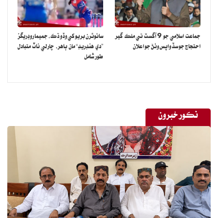
جماعت اسلامي جو 9 آگسٽ تي ملڪ گير
سائوٿرن بريو کي وڏو ڌڪ، جميما روڊريگز
احتجاج جو سڏ واپس وٺڻ جو اعلان
”دي هنڊريڊ“ مان ٻاهر، چارلي ناٽ متبادل
طور شامل
نڪور خبرون