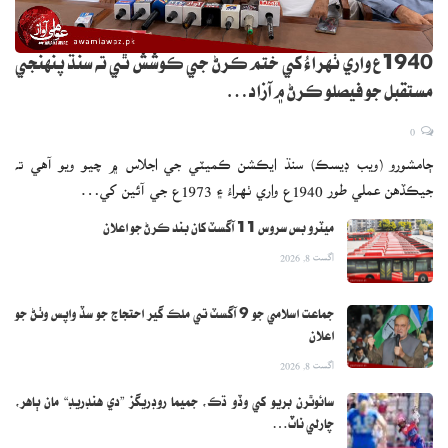
1940ع واري ٺهراءُ کي ختم ڪرڻ جي ڪوشش ٿي ته سنڌ پنهنجي
مستقبل جو فيصلو ڪرڻ ۾ آزاد…
0
ڄامشورو (ويب ڊيسڪ) سنڌ ايڪشن ڪميٽي جي اجلاس ۾ چيو ويو آهي ته
جيڪڏهن عملي طور 1940ع واري ٺهراءُ ۽ 1973ع جي آئين کي…
ميٽرو بس سروس 11 آگسٽ کان بند ڪرڻ جو اعلان
اگست 8, 2026
جماعت اسلامي جو 9 آگسٽ تي ملڪ گير احتجاج جو سڏ واپس وٺڻ جو
اعلان
اگست 8, 2026
سائوٿرن بريو کي وڏو ڌڪ، جميما روڊريگز ”دي هنڊريڊ“ مان ٻاهر،
چارلي ناٽ…