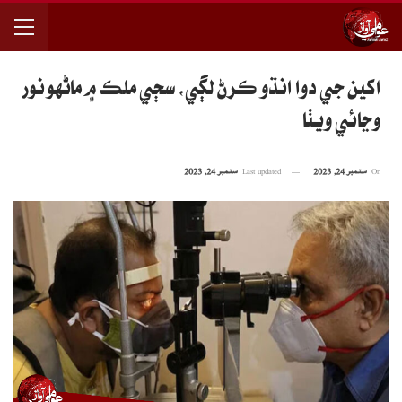
اکين جي دوا انڌو ڪرڻ لڳي، سڄي ملڪ ۾ ماڻهو نور
وڃائي ويٺا
On
ستمبر 24, 2023
Last updated
ستمبر 24, 2023