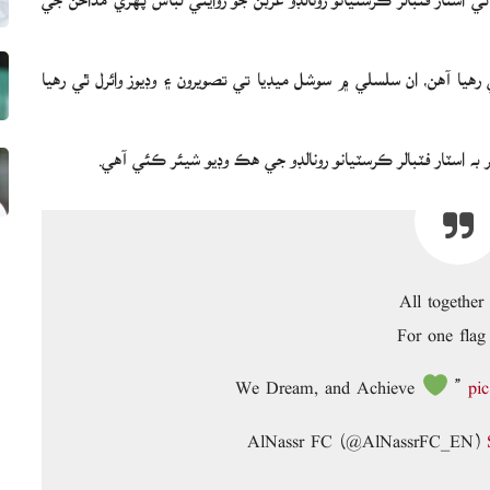
 هون قومي ڏهاڙو ملهائي رهيا آهن، ان سلسلي ۾ سوشل ميڊيا تي تصويرون ۽ وڊيوز وائرل ٿي رهيا
 اسٽار فٽبالر ڪرسٽيانو رونالڊو جي هڪ وڊيو شيئر ڪئي آهي.
All together
For one fla
”
pi