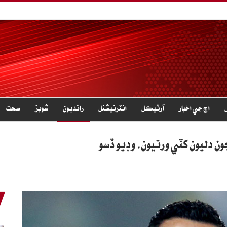
اڄ جي اخبار
آرٽيڪل
انٽرنيشنل
رانديون
شوبز
صحت
ون دليون کٽي ورتيون، وڊيو ڏسو