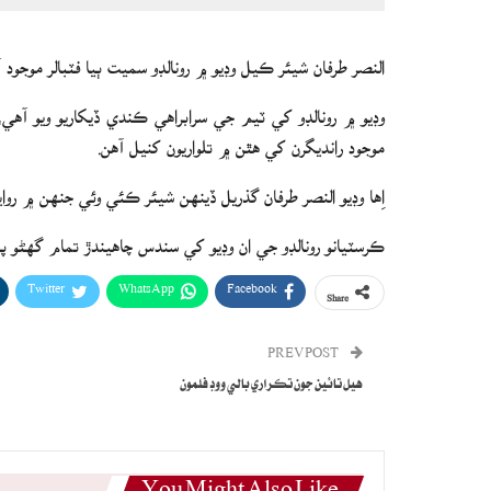
النصر طرفان شيئر ڪيل وڊيو ۾ رونالڊو سميت ٻيا فٽبالر موجود آ
وڊيو ۾ رونالڊو کي ٽيم جي سرابراهي ڪندي ڏيکاريو ويو آه
موجود رانديگرن کي هٿن ۾ تلواريون کنيل آهن.
اِها وڊيو النصر طرفان گذريل ڏينهن شيئر ڪئي وئي جنهن ۾ روا
ڪرسٽيانو رونالڊو جي ان وڊيو کي سندس چاهيندڙ تمام گهڻو پس
Twitter
WhatsApp
Facebook
Share
PREV POST
هيل تائين جون تڪراري بالي ووڊ فلمون