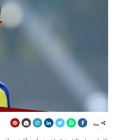
Share
رياض ( ويب ڊيسڪ ) سعودي عرب جي قومي ڏڻ جي موقعي تي اس