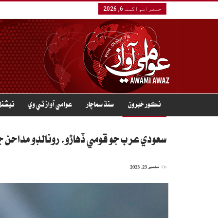
جمعرات, اگست 6, 2026
نڪور خبرون
سنڌ سماچار
عوامي آواز ٽي وي
نيشنل
سعودي عرب جو قومي ڏهاڙو، رونالڊو مداحن ج
On
ستمبر 23, 2023