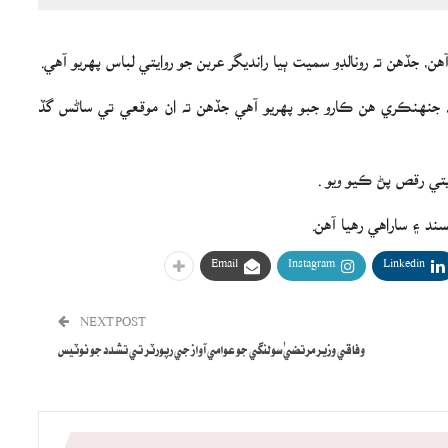
هن، جڏهن ته رونالڊو سميت ٻيا رانديگر عربن جو روايتي لباس پهريو آهي.
ي، جنهنڪري هن ڪارو جبو پهريو آهي جڏهن ته ان موقعي تي ساڻس گڏ
يتي رقص پڻ ڪيو ويو .
ند ۽ ساراهي رهيا آهن.
Email
Instagram
Linkedin
NEXT POST
وفاقي وزير مرتضيٰ سولنگي جو عوامي آواز جي رپورٽر تي تشدد جو نوٽيس