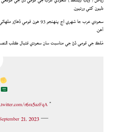
دليون کٽي ورتيون.
سعودي عرب جا شهري اڄ پنهنجو 93
آهن.
مُلڪ جي قومي ڏڻ جي مناسبت سان سعودي فٽبال ڪلب النصر به
g
c.twitter.com/r6ra5azFqA
” We Dream, and Achieve
September 21, 2023
— AlNassr FC (@AlNassrFC_EN)