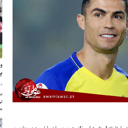
وو
ڀارت
دب
ج
ٽار فٽبالر ڪرسٽيانو رونالڊو عربن جو روايتي لباس پهري مداحن جي