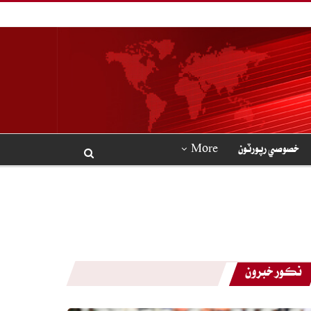
خصوصي رپورٽون
More
نڪور خبرون