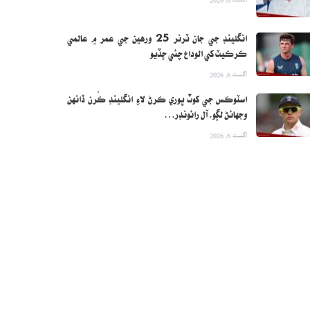
انگلينڊ جي جان ٽرنر 25 ورهين جي عمر ۾ عالمي
ڪرڪيٽ کي الوداع چئي ڇڏيو
اگست 6, 2026
اسٽوڪس جي کوٽ پوري ڪرڻ لاءِ انگلينڊ ڪُرن ڏانهن
وجهائڻ لڳو، آل رائونڊر…
اگست 6, 2026