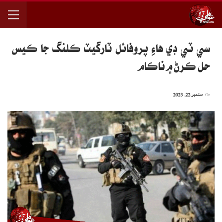
سي ٽي ڊي هاءِ پروفائل ٽارگيٽ ڪلنگ جا ڪيس
حل ڪرڻ ۾ ناڪام
On
ستمبر 22, 2023