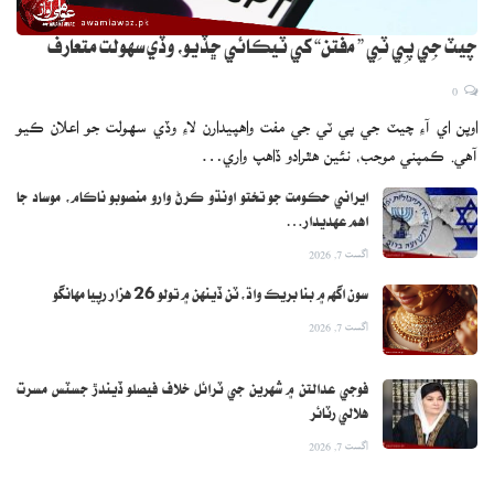
چيٽ جِي پِي ٽِي ” مفتن“ کي ٽيڪائي ڇڏيو، وڏي سهولت متعارف
0
اوپن اي آءِ چيٽ جي پي ٽي جي مفت واهپيدارن لاءِ وڏي سهولت جو اعلان ڪيو
آهي. ڪمپني موجب، نئين هٿرادو ڏاهپ واري…
ايراني حڪومت جو تختو اونڌو ڪرڻ وارو منصوبو ناڪام، موساد جا
اهم عهديدار…
اگست 7, 2026
سون اگهه ۾ بنا بريڪ واڌ، ٽن ڏينهن ۾ تولو 26 هزار رپيا مهانگو
اگست 7, 2026
فوجي عدالتن ۾ شهرين جي ٽرائل خلاف فيصلو ڏيندڙ جسٽس مسرت
هلالي رٽائر
اگست 7, 2026