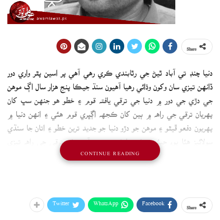
Share
دنيا چنڊ تي آباد ٿيڻ جي رٿابندي ڪري رهي آهي پر اسين پٿر واري دور
ڏانهن تيزي سان وکون وڌائي رهيا آهيون سنڌ جيڪا پنج هزار سال اڳ موهن
جي دڙي جي دور ۾ دنيا جي ترقي يافته قوم ۽ خطو هو جنهن سڀ کان
پهريان ترقي جي راهه ۾ ٻين کان ڪجهه اڳڀري قوم هئي ۽ انهن دنيا ۾
پهريون دفعو ڦيٿو ۽ موهن جو دڙو دنيا جو جديد ترين خطو ۽ اتان جا سنڌي
سولائيز هئا پوءِ جيئن جيئن ملڪ وجود ۾ آيو تيئن ترقي جي راهه تيزي
CONTINUE READING
طرف وڌي.
جڏهن پاڪستان اڃا نه ٺهيو هيو تڏهن انگريزن سنڌ جي ترقي ۾ خاص
رٿابندين هيٺ سنڌ جي نهري نظام ريلوي، روڊ رستا، صحت تعليم ۽ روزگار
جا ذريعا پيدا ڪيا. جيئن ئي هن ملڪ جي آزادي وجود ۾ آئي تيئن ئي
Twitter
WhatsApp
Facebook
Share
ترقي جي راهه هموار تي خاص طور تي ذوالفقار علي ڀٽو جي دور ۾ ملڪ ۾