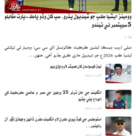
قانون تي عملدرآمد ڪرائي وڌيڪ انساني جانين کي ضايع ٿيڻ کان بچايو
وڃي.
وومينز ايشيا ڪپ جو شيڊيول پڌرو، سڀ کان وڏو پاڪ-ڀارت مقابلو
5 سيپٽمبر تي ٿيندو
0
دبئي (ويب ڊيسڪ) ايشين ڪرڪيٽ ڪائونسل (اي سي سي) وومينز ٽي ٽوئنٽي
ايشيا ڪپ 2026ع جو شيڊيول جاري ڪري ڇڏيو آهي، جنهن…
نياز کوسواسان کان هميشه لاءِ وڇڙي ويو
اگست 6, 2026
انگلينڊ جي جان ٽرنر 25 ورهين جي عمر ۾ عالمي ڪرڪيٽ کي
الوداع چئي ڇڏيو
اگست 6, 2026
اسٽوڪس جي کوٽ پوري ڪرڻ لاءِ انگلينڊ ڪُرن ڏانهن وجهائڻ لڳو، آل
رائونڊر…
اگست 6, 2026