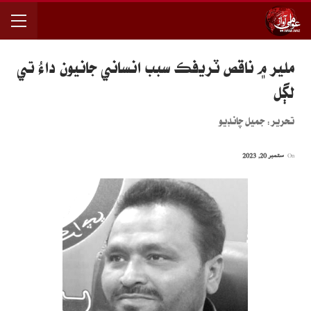
ملير ۾ ناقص ٽريفڪ سبب انساني جانيون داءُ تي
لڳل
تحرير: جميل چانڊيو
On
ستمبر 20, 2023