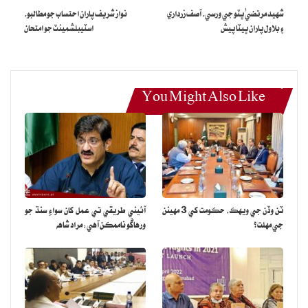
مهانگائي ڏينهن ڏينهن وڌندي رهي. هن وقت اهي موٽرسائيڪلون لکين
شهيد مرتضيٰ ڀٽو جي ورسي، آصف زرداري
نواز شريف پاران احتساب جو مطالبو،
رپين جو ٿيڻ ۽ پيٽرول جي وڌندڙ قيمتن سبب روزاني جي بنياد تي سنڌ
۽ بلاول پاران ڀيٽا پيش
اسٽيبلشمينٽ جو امتحان
حڪومت جي رجسٽريشن کاتي ۾ هن وقت صرف موٽر سائيڪلون رڳو 220
۽ گاڏيون 40 کان 50 روزاني جي بنياد تي رجسٽريشن ٿي رهيون آهن.
ان سلسلي ۾ عام ماڻهن جي وس کان ٻاهر پيٽرول ۽ گاڏين جي قيمتن کي
You Might Also Like
ڏسندي صرف 660 سي سي امپورٽڊ گاڏين کي عوام ترجيح ڏئي رهيو
آهي. ان مان اندازو ٿئي ٿو ته غريب توڙي وچولي طبقي جي خريداري سگهه
ڪيتري متاثر ٿي آهي.
ذريعن موجب موٽرسائيڪل ٺاهيندڙ ڪمپني جو چوڻ هو ته جڏهن ملڪ جي
معاشي صورتحال بهتر هئي ته هر مهيني 70 هزار کان وڌيڪ
ٽن وڏن جي ويهڪ، حڪومت کي 3 مهينن
آئيني طريقي تي عمل کان سواءِ سنڌ جو
موٽرسائيڪلون تيار ٿينديون هيون جيڪو انگ هاڻي رڳو 6 هزار تي پهتو
جي مهلت؟
ورهاڱو ناممڪن آهي: مراد شاهه
آهي جيڪو نه هجڻ برابر آهي.
ذريعن جو چوڻ هو ته معاشي رفتار اهڙي رهي ته موٽرسائيڪلن جي روزاني
وڪري جي شرح به رڳو 100۽ گاڏين جو وڪرو 50 کان به هيٺ اچي ويندي.