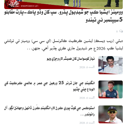
وومينز ايشيا ڪپ جو شيڊيول پڌرو، سڀ کان وڏو پاڪ-ڀارت مقابلو
5 سيپٽمبر تي ٿيندو
0
دبئي (ويب ڊيسڪ) ايشين ڪرڪيٽ ڪائونسل (اي سي سي) وومينز ٽي ٽوئنٽي
ايشيا ڪپ 2026ع جو شيڊيول جاري ڪري ڇڏيو آهي، جنهن…
نياز کوسواسان کان هميشه لاءِ وڇڙي ويو
اگست 6, 2026
انگلينڊ جي جان ٽرنر 25 ورهين جي عمر ۾ عالمي ڪرڪيٽ کي
الوداع چئي ڇڏيو
اگست 6, 2026
اسٽوڪس جي کوٽ پوري ڪرڻ لاءِ انگلينڊ ڪُرن ڏانهن وجهائڻ لڳو، آل
رائونڊر…
اگست 6, 2026