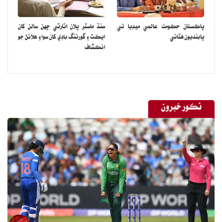
پاڪستان حڪومت عالمي ميڊيا تي
سنڌ ماسٽر پلان اٿارٽي ڇهن سالن کان
پابنديون هٽائي
ايڪٽ ۽ گورننگ باڊي کان سواءِ هلائڻ جو
انڪشاف
نڪور خبرون