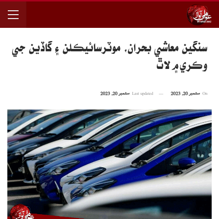
سنگين معاشي بحران، موٽرسائيڪلن ۽ گاڏين جي
وڪري ۾ لاٿ
On
ستمبر 20, 2023
Last updated
ستمبر 20, 2023