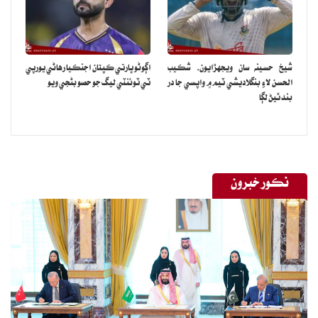
شيخ حسينه سان ويجهڙايون، شڪيب
اڳوڻو ڀارتي ڪپتان اجنڪيا رهاڻي يورپي
الحسن لاءِ بنگلاديشي ٽيم ۾ واپسي جا در
ٽي ٽوئنٽي ليگ جو حصو بڻجي ويو
بند ٿيڻ لڳا
نڪور خبرون