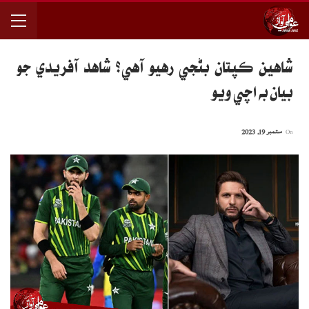
شاهين ڪپتان بڻجي رهيو آهي؟ شاهد آفريدي جو
بيان به اچي ويو
On
ستمبر 19, 2023