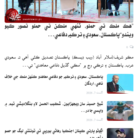
”هڪ ملڪ تي حملو، ٽنهي ملڪن تي حملو تصور ڪيو
ويندو“پاڪستان، سعودي ۽ ترڪيه دفاعي…
0
مڪو شريف/اسلام آباد (ويب ڊيسڪ) پاڪستان تصديق ڪئي آهي ته سعودي
عرب، پاڪستان ۽ ترڪي وچ ۾ ”مڪي گڏيل دفاعي معاهدي“ تي…
پاڪستان، سعودي ۽ ترڪيه جو دفاعي معاهدو ڪنهن ملڪ جي خلاف
ناهي: اردگان
اگست 7, 2026
شيخ حسينه سان ويجهڙايون، شڪيب الحسن لاءِ بنگلاديشي ٽيم ۾
واپسي جا در…
اگست 7, 2026
اڳوڻو ڀارتي ڪپتان اجنڪيا رهاڻي يورپي ٽي ٽوئنٽي ليگ جو حصو