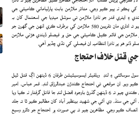
کي پڪو نه پيو ڪيو وڃي، متاثر ملازمن بابت پارلياماني ڪاميٽي جي
 ۽ ايتري قدر جو نادرا ملازمن تي سوشل ميڊيا جي اسعتمال کان به
روڪيو پيو وڃي جيڪو سراسر غلط ۽ زيادتي آهي. هنن هنن چيو ته اداري مان تقريبن 580 ملازمن کي برطرف ڪري انهن جي گهرن جو
اثر ملازمن جي قائم ڪيل ڪاميٽي جي حق ۾ فيصلو ڏيندي هڙني ملازمن
 ڏنو هو پر نادرا انتظاميه ان فيصلي کي تڏي ڇڏيو آهي.
جي قتل خلاف احتجاج
ڪراچي (رپورٽر) ڪراچيءَ ۾ مختلف سياسي سماجي تنظيمن، سول سوسائٽي ۽ لنڊ ويلفيئر ايسوسيئيشن طرفان 6 ڏينهن اڳ قتل ٿيل
 ڪيو ويو. ان موقعي تي احتجاج ڪندڙن عبدالرزاق لنڊ، قمر عباس، امير
حسين لنڊ، الله وسايو ٻين قاتلن جي گرفتاري لاءِ سخت نعريبازي ڪندي چيو ته 6 ڏينهن گذرڻ باوجود افضل لنڊ جا قاتل گرفتار نه ڪيا ويا
 جي سنڌ، ڊي آئي جي شهيد بينظير آباد کان مطالبو ڪيو ٿا ته جلد
انصاف ڪيو وڃي. مظاهرين چيو ته ٻي صورت ۾ احتجاج جو دائرو وسيع