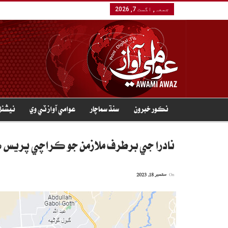
جمعہ, اگست 7, 2026
نڪور خبرون
سنڌ سماچار
عوامي آواز ٽي وي
نيشنل
نادرا جي برطرف ملازمن جو ڪراچي پريس ڪ
On
ستمبر 18, 2023