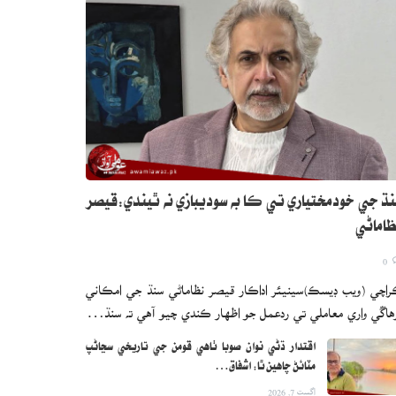
ڌ جي خودمختياري تي ڪا به سوديبازي نه ٿيندي:قيصر
اماڻي
0
اچي (ويب ڊيسڪ)سينيئر اداڪار قيصر نظاماڻي سنڌ جي امڪاني
هاڱي واري معاملي تي ردعمل جو اظهار ڪندي چيو آهي ته سنڌ…
اقتدار ڌڻي نوان صوبا ٺاهي قومن جي تاريخي سڃاڻپ
مٽائڻ چاهين ٿا: اشفاق…
اگست 7, 2026