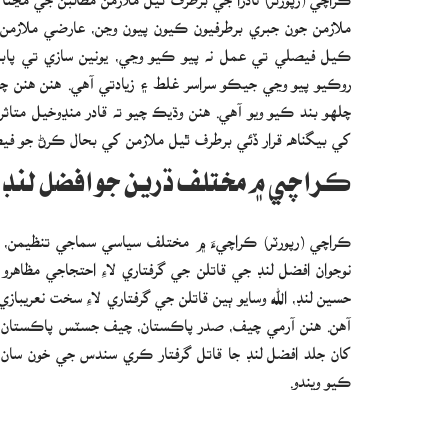
ملازمن جون جبري برطرفيون ڪيون پيون وڃن، عارضي ملازمن 
ڪيل فيصلي تي عمل نه پيو ڪيو وڃي، يونين سازي تي پابندي
چلهو بند ڪيو ويو آهي. هنن وڌيڪ چيو ته قادر منڍوخيل مت
کي بيگناھ قرار ڏئي برطرف ٿيل ملازمن کي بحال ڪرڻ جو فيصلو
ڪراچي ۾ مختلف ڌرين جو افضل لنڊ 
نوجوان افضل لنڊ جي قاتلن جي گرفتاري لاءِ احتجاجي مظاهرو
آهن. هنن آرمي چيف، صدر پاڪستان، چيف جسٽس پاڪستان، آئي
کان جلد افضل لنڊ جا قاتل گرفتار ڪري سندس جي خون سان 
ڪيو ويندو.