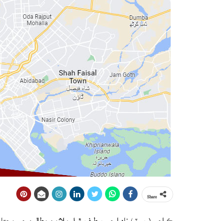
Share
ڪراچي (رپورٽر) نادرا جي برطرف ٿيل ملازمن مطالبن جي مڃتا 