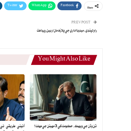
Twitter
WhatsApp
Facebook
Share
PREV POST
راولپنڊي: ميڊيا اداري جي پلازه مان اربين رپيا هٿ
You Might Also Like
ٽن وڏن جي ويهڪ، حڪومت کي 3 مهينن جي مهلت؟
آئيني طريقي تي ع