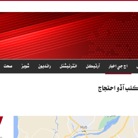
اڄ جي اخبار
آرٽيڪل
انٽرنيشنل
رانديون
شوبز
صحت
لب آڏو احتجاج