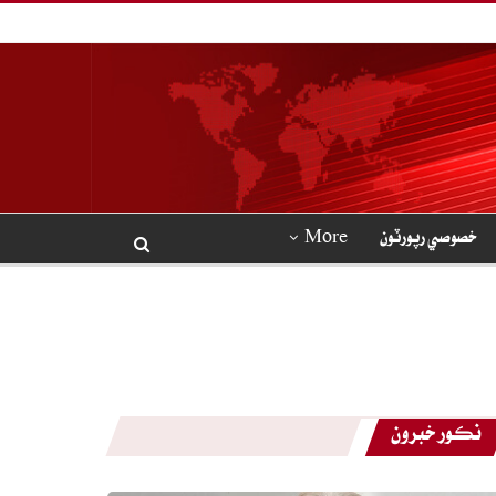
خصوصي رپورٽون
More
نڪور خبرون