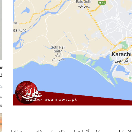
سن
نظ
ڪر
ور
لاءِ ڪراچي پريس ڪلب آڏو احتجاجي مظاهرو ڪيو. مظاهرين چيو ته نادرا