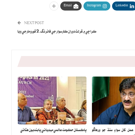
Email
Instagram
Linkedin
NEXT POST
ڪراچي ۾ ڦرلٽ دوران ڪار سوار جي فائرنگ، 2 ڦورو مارجي ويا
مل کان سواءِ سنڌ جو ورهاڱو
پاڪستان حڪومت عالمي ميڊيا تي پابنديون هٽائي