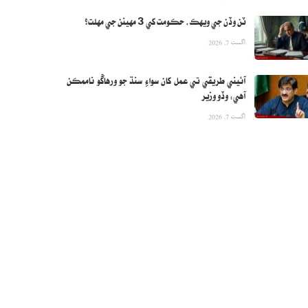
ٽن وڏن جي ويهڪ، حڪومت کي 3 مهينن جي مهلت؟
اگست 7, 2026
آئيني طريقي تي عمل کان سواءِ سنڌ جو ورهاڱو ناممڪن
آهي: وڏو وزير
اگست 7, 2026