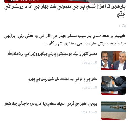
ٻار هجن ته اهڙا! ننڍي ٻار جي معمولي ضد جهاز جي اڏام روڪرائي
ڇڏي
0
Hn hn bhai jaldi phncho wahan pani pilane wala koi
ڪينيڊا ۾ هڪ ضدي ٻار سبب مسافر جهاز جي اڏام ئي رد ڪئي وئي. پرڏيهي
nhn h
ميڊيا موجب برٽش ڪولمبيا جي وڪٽوريا شهر کان…
(@haseebsamejo39)
— Haseeb Samejo
محسن نقوي ن ليگ جو سينيٽر ۽ پارٽي جو گهرو وزير آهي: رانا ثناءُ الله
September 13, 2023
اگست 9, 2026
ڪراچي ۾ اي ٽي ايم بينڪ مان لکين رپين جي چوري
اگست 9, 2026
وقاص بلوچ نالي هڪ واهپيدار ته چيو ته هن کي شاهنواز ڏاهاڻي مان ڪائي
اميد نه آهي.
يورپ ۾ ڪهر جي گرمي، درياهه سڪي ويا، نازي دور جا جنگي جهاز ظاهر
اگست 9, 2026