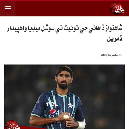
شاهنواز ڏاهاڻي جي ٽوئيٽ تي سوشل ميڊيا واهپيدار
ڏمريل
On
ستمبر 14, 2023