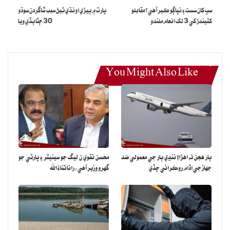
شاهنواز ڏاهاڻي جي ٽوئيٽ ڪرڻ جي دير هئي ۽ سوشل ميڊيا واهپيدارن کي
سڀ کان سست ۽ نڀاڳو ڪير آهي؟ مقابلو
ڀارت ۾ ٻيڙي اونڌي ٿيڻ سبب شاگردن سوڌو
کيس ٽرول ڪرڻ جو موقعو ملي ويو.
کٽيندڙ کي 3 لک انعام ملندو
30 ڄڻا ٻڏي ويا
سعيد مڱريي نالي واهپيدار تي تبصرو ڪندي لکيو ته ڪيريئر تي ڌيان ڏي،
مشڪريون ڪرڻ عام ماڻهن يا ٻين مُلڪن جي رانديگرن سان سيلفيون
ڪڍڻ ڇڏي ڏي تي ڀلو اٿئي.
You Might Also Like
ڪريئر تي توجه ڏي , مشڪريون ڪرڻ گهڻو عام ماڻهن
يا ٻين ملڪن جي کلاڙين سان سيلفيون ڪڍڻ ڇڏي ڏي
ٻار هجن ته اهڙا! ننڍي ٻار جي معمولي ضد
محسن نقوي ن ليگ جو سينيٽر ۽ پارٽي جو
ته ڀلو اٿئي
جهاز جي اڏام روڪرائي ڇڏي
گهرو وزير آهي: رانا ثناءُ الله
September
— Saeed Mangrio (@saeedmangrio3)
13, 2023