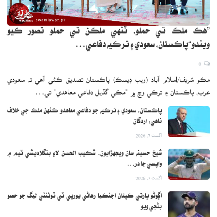
”هڪ ملڪ تي حملو، ٽنهي ملڪن تي حملو تصور ڪيو
ويندو“پاڪستان، سعودي ۽ ترڪيه دفاعي…
0
مڪو شريف/اسلام آباد (ويب ڊيسڪ) پاڪستان تصديق ڪئي آهي ته سعودي
عرب، پاڪستان ۽ ترڪي وچ ۾ ”مڪي گڏيل دفاعي معاهدي“ تي…
پاڪستان، سعودي ۽ ترڪيه جو دفاعي معاهدو ڪنهن ملڪ جي خلاف
ناهي: اردگان
اگست 7, 2026
شيخ حسينه سان ويجهڙايون، شڪيب الحسن لاءِ بنگلاديشي ٽيم ۾
واپسي جا در…
اگست 7, 2026
اڳوڻو ڀارتي ڪپتان اجنڪيا رهاڻي يورپي ٽي ٽوئنٽي ليگ جو حصو
بڻجي ويو