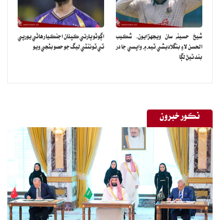
شيخ حسينه سان ويجهڙايون، شڪيب
اڳوڻو ڀارتي ڪپتان اجنڪيا رهاڻي يورپي
الحسن لاءِ بنگلاديشي ٽيم ۾ واپسي جا در
ٽي ٽوئنٽي ليگ جو حصو بڻجي ويو
بند ٿيڻ لڳا
نڪور خبرون