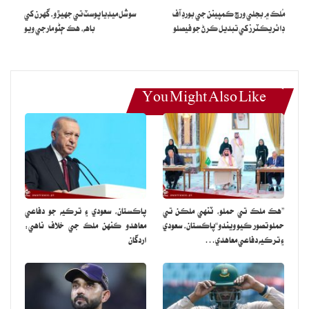
مُلڪ ۾ بجلي ورڇ ڪمپينن جي بورڊ آف
سوشل ميڊيا پوسٽ تي جهيڙو، گھرن کي
ذريعن جو چوڻ آهي ته عمران خان چئي ڇڏيو آهي ته کاڌي ۾ ديسي ڪڪڙ
ڊائريڪٽرز کي تبديل ڪرڻ جو فيصلو
باهه، هڪ ڄڻو مارجي ويو
جنهن ڏئي هو چئي کيس ڏنو وڃي.
ذريعن موجب، قيدين لاءِ جيل مينيو ۾ هفتي ۾ چار ڏينهن ڪڪڙ هوندو
آهي پر پي ٽي آءِ چيئرمين برائلر ڪڪڙ ڏيڻ کان منع ڪري ڇڏيو آهي.
You Might Also Like
ذريعن موجب، عمران خان کي گذريل 15 ڏينهن دوران کاڌي ۾ ٻه ڀيرا ديسي
ڪڪڙ ڏنو ويو آهي جنهن تي اٺ هزار کان وڌيڪ خرچ ٿيا جيڪي سندس
اڪائونٽ مان ڪٽيا ويا آهن.
”هڪ ملڪ تي حملو، ٽنهي ملڪن تي
پاڪستان، سعودي ۽ ترڪيه جو دفاعي
حملو تصور ڪيو ويندو“پاڪستان، سعودي
معاهدو ڪنهن ملڪ جي خلاف ناهي:
۽ ترڪيه دفاعي معاهدي…
اردگان