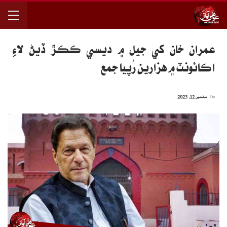
عمران خان کي جيل ۾ ديسي ڪڪڙ ڏيڻ لاءِ
اڪائونٽ ۾ هزارين رُپيا جمع
On
ستمبر 12, 2023