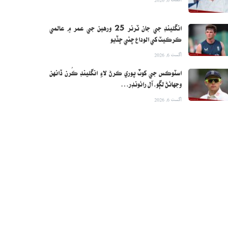
انگلينڊ جي جان ٽرنر 25 ورهين جي عمر ۾ عالمي
ڪرڪيٽ کي الوداع چئي ڇڏيو
اگست 6, 2026
اسٽوڪس جي کوٽ پوري ڪرڻ لاءِ انگلينڊ ڪُرن ڏانهن
وجهائڻ لڳو، آل رائونڊر…
اگست 6, 2026