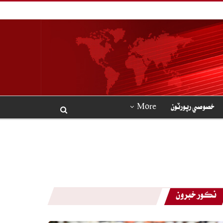
خصوصي رپورٽون
More
نڪور خبرون