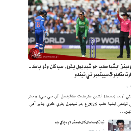
مينز ايشيا ڪپ جو شيڊيول پڌرو، سڀ کان وڏو پاڪ-
 مقابلو 5 سيپٽمبر تي ٿيندو
0
ئي (ويب ڊيسڪ) ايشين ڪرڪيٽ ڪائونسل (اي سي سي) وومينز
ٽي ٽوئنٽي ايشيا ڪپ 2026ع جو شيڊيول جاري ڪري ڇڏيو آهي،
نهن…
نياز کوسواسان کان هميشه لاءِ وڇڙي ويو
اگست 6, 2026