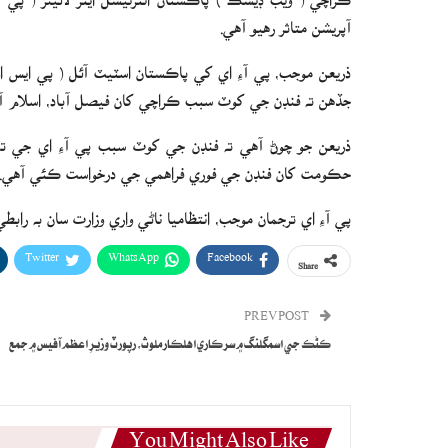
آپريشن متاثر رهيو آهي.
ذريعن موجب، پي آءِ اي کي پاڪستان اسٽيٽ آئل ( پي ايس او 
جڏهن ته فنڊن جي کوٽ سبب ڪراچي کان فيصل آباد، اسلام آبا
ذريعن جو چوڻ آهي ته فنڊن جي کوٽ سبب پي آءِ اي جي تمام
حڪومت کان فنڊن جي فوري فراهمي جي درخواست ڪئي آهي.
پي آءِ اي ترجمان موجب، انتظاميا ناڻي واري وزارت سان به راب
Twitter
WhatsApp
Facebook
Share
PREV POST
ڪڻڪ جي اسمگلنگ ۾ سرڪاري اهلڪار ملوث، رپورٽ وزيرِ اعظم آفيس ۾ جمع
You Might Also Like