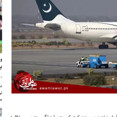
وو
ڀارت
دب
ج
ي آءِ اي ) فنڊن جي سخت کوٽ کي منهن ڏيڻ لڳو، جنهن سبب فلائيٽ