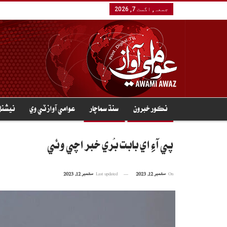
جمعہ, اگست 7, 2026
نڪور خبرون
سنڌ سماچار
عوامي آواز ٽي وي
نيشنل
پي آءِ اي بابت بُري خبر اچي وئي
On
ستمبر 12, 2023
Last updated
ستمبر 12, 2023