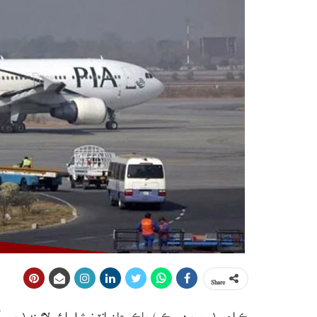
Share
ڪراچي ( ويب ڊيسڪ ) پاڪستان انٽرنيشل ايئر لائينز ( پ