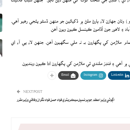
) وٽان جهازن لاءِ ٻارڻ ملڻ ۾ ڏکيائين جو منهن ڏسڻو پئجي رهيو آهي،
د ۽ لاهور جون اُڏامون ڪينسل ڪيون ويون آهن.
 ملازمن کي پگهارون به نه ملي سگهيون آهن، جنهن لاءِ پي آءِ اي
طي ۾ آهي ۽ فنڊز ملندي ئي ملازمن کي پگهارون ادا ڪيون وينديون.
Email
Instagram
Linkedin
NEXT POST
اڳوڻي وزيرِ اعظم جو پرنسپل سيڪريٽري فواد حسن فواد نگران وفاقي وزير مقرر