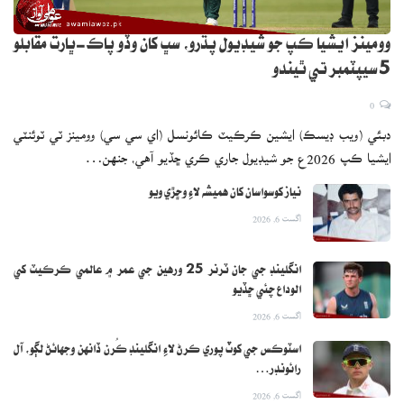
وومينز ايشيا ڪپ جو شيڊيول پڌرو، سڀ کان وڏو پاڪ-ڀارت مقابلو
5 سيپٽمبر تي ٿيندو
0
دبئي (ويب ڊيسڪ) ايشين ڪرڪيٽ ڪائونسل (اي سي سي) وومينز ٽي ٽوئنٽي
ايشيا ڪپ 2026ع جو شيڊيول جاري ڪري ڇڏيو آهي، جنهن…
نياز کوسواسان کان هميشه لاءِ وڇڙي ويو
اگست 6, 2026
انگلينڊ جي جان ٽرنر 25 ورهين جي عمر ۾ عالمي ڪرڪيٽ کي
الوداع چئي ڇڏيو
اگست 6, 2026
اسٽوڪس جي کوٽ پوري ڪرڻ لاءِ انگلينڊ ڪُرن ڏانهن وجهائڻ لڳو، آل
رائونڊر…
اگست 6, 2026