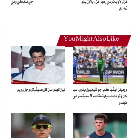
ڦڙي لاءِ به ترسي رهيا آهن: بلاول ڀٽو
جي ننڊ ڦٽي وئي
زرداري
You Might Also Like
وومينز ايشيا ڪپ جو شيڊيول پڌرو، سڀ
نياز کوسواسان کان هميشه لاءِ وڇڙي ويو
کان وڏو پاڪ-ڀارت مقابلو 5 سيپٽمبر تي
ٿيندو