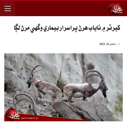
کيرٿر ۾ ناياب هرڻ پراسرار بيماري وگھي مرڻ لڳا
On
ستمبر 10, 2023