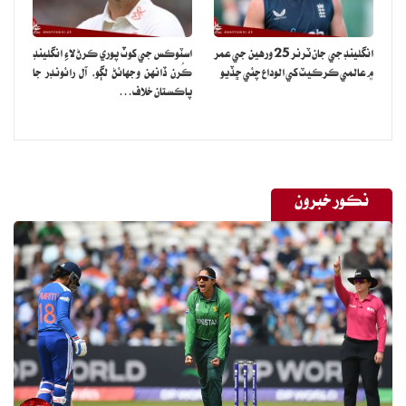
انگلينڊ جي جان ٽرنر 25 ورهين جي عمر
اسٽوڪس جي کوٽ پوري ڪرڻ لاءِ انگلينڊ
۾ عالمي ڪرڪيٽ کي الوداع چئي ڇڏيو
ڪُرن ڏانهن وجهائڻ لڳو، آل رائونڊر جا
پاڪستان خلاف…
نڪور خبرون