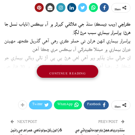
Share
ڪراچي (ويب ڊيسڪ) سنڌ جي علائقي کيرٿر ۾ آءِ بيڪس (ناياب نسل جا
هرڻ) پراسرار بيماري سبب مرڻ لڳا.
پراسرار بيماري انهن هرڻن تي حملو ڪري رهي آهي گذريل ڪجهه مهينن
دوران بيماري ۾ مبتلا ڪيترائي آءِ بيڪس مري چڪا آهن.
ان حوالي سان ٻڌايو ويو آهي اهي هرڻ پي پي آڙ نالي وبائي بيماري جو
شڪار ٿي رهيا آهن، هڪ سروي موجب کيرٿر جي علائقي ۾ 30 هزار جي
CONTINUE READING
ويجهو آءِ بيڪس آهن.
ان موتمار بيماري جي روڪٿام لاءِ سنجيدهه قدم نه کنيا ويا ته ناياب
جانورن جي بقا کي خطرا ٿي سگھن ٿا.
Twitter
WhatsApp
Facebook
Share
NEXT POST
PREV POST
سنڌو درياهه هجڻ باوجود ماڻهو پاڻي جي
6 زالون رکڻ سولو ناهي، همراهه جي راتين