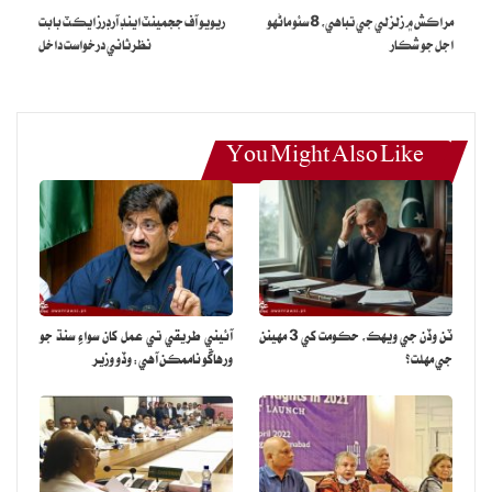
مراڪش ۾ زلزلي جي تباهي، 8 سئو ماڻهو
ريويو آف ججمينٽ اينڊ آرڊرز ايڪٽ بابت
پهرين جولاءِ کان لاڳو هوندا، توانائي واري وزارت اگهن ۾ واڌ بابت باضابطا
اجل جو شڪار
نظرثاني درخواست داخل
نوٽيفڪيشن جاري ڪندي.
You Might Also Like
ٽن وڏن جي ويهڪ، حڪومت کي 3 مهينن
آئيني طريقي تي عمل کان سواءِ سنڌ جو
جي مهلت؟
ورهاڱو ناممڪن آهي: وڏو وزير