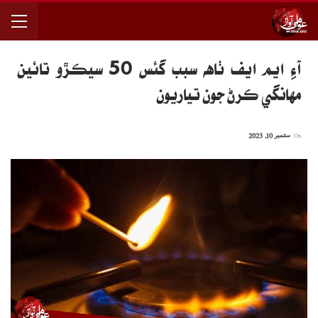
آءِ ايم ايف ٺاهه سبب گئس 50 سيڪڙو تائين
مهانگي ڪرڻ جون تياريون
On
ستمبر 10, 2023