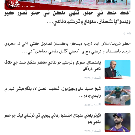
”هڪ ملڪ تي حملو، ٽنهي ملڪن تي حملو تصور ڪيو
ويندو“پاڪستان، سعودي ۽ ترڪيه دفاعي…
0
مڪو شريف/اسلام آباد (ويب ڊيسڪ) پاڪستان تصديق ڪئي آهي ته سعودي
عرب، پاڪستان ۽ ترڪي وچ ۾ ”مڪي گڏيل دفاعي معاهدي“ تي…
پاڪستان، سعودي ۽ ترڪيه جو دفاعي معاهدو ڪنهن ملڪ جي خلاف
ناهي: اردگان
اگست 7, 2026
شيخ حسينه سان ويجهڙايون، شڪيب الحسن لاءِ بنگلاديشي ٽيم ۾
واپسي جا در…
اگست 7, 2026
اڳوڻو ڀارتي ڪپتان اجنڪيا رهاڻي يورپي ٽي ٽوئنٽي ليگ جو حصو
بڻجي ويو
اگست 7, 2026