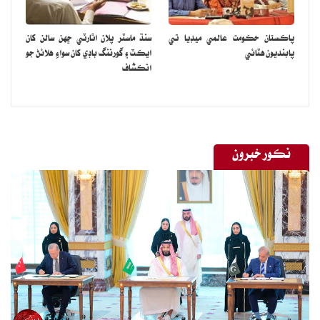
پاڪستان حڪومت عالمي ميڊيا تي
سنڌ ماسٽر پلان اٿارٽي ڇهن سالن کان
پابنديون هٽائي
ايڪٽ ۽ گورننگ باڊي کان سواءِ هلائڻ جو
انڪشاف
نڪور خبرون