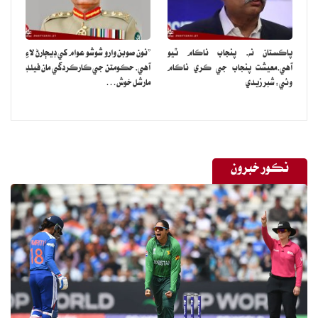
پاڪستان نه، پنجاب ناڪام ٿيو
”نون صوبن وارو شوشو عوام کي ڊيڄارڻ لاءِ
آهي،معيشت پنجاب جي ڪري ناڪام
آهي، حڪومتن جي ڪارڪردگي مان فيلڊ
وئي: شبر زيدي
مارشل خوش…
نڪور خبرون