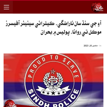
آءِ جي سنڌ سان ناراِضگي، ڪيترائي سينيئر آفيسرز
موڪل تي روانا، پوليس ۾ بحران
On
ستمبر 10, 2023