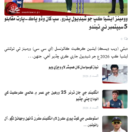
وومينز ايشيا ڪپ جو شيڊيول پڌرو، سڀ کان وڏو پاڪ-ڀارت مقابلو
5 سيپٽمبر تي ٿيندو
0
دبئي (ويب ڊيسڪ) ايشين ڪرڪيٽ ڪائونسل (اي سي سي) وومينز ٽي ٽوئنٽي
ايشيا ڪپ 2026ع جو شيڊيول جاري ڪري ڇڏيو آهي، جنهن…
نياز کوسواسان کان هميشه لاءِ وڇڙي ويو
اگست 6, 2026
انگلينڊ جي جان ٽرنر 25 ورهين جي عمر ۾ عالمي ڪرڪيٽ کي
الوداع چئي ڇڏيو
اگست 6, 2026
اسٽوڪس جي کوٽ پوري ڪرڻ لاءِ انگلينڊ ڪُرن ڏانهن وجهائڻ لڳو، آل
رائونڊر…