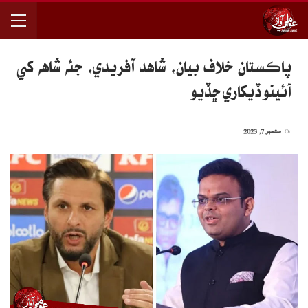
پاڪستان خلاف بيان، شاهد آفريدي، جئه شاهه کي
آئينو ڏيکاري ڇڏيو
On
ستمبر 7, 2023