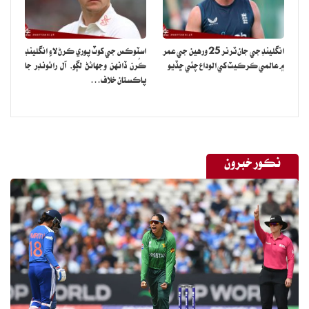
September 6,
— Shahid Afridi (@SAfridiOfficial)
2023
انگلينڊ جي جان ٽرنر 25 ورهين جي عمر
اسٽوڪس جي کوٽ پوري ڪرڻ لاءِ انگلينڊ
۾ عالمي ڪرڪيٽ کي الوداع چئي ڇڏيو
ڪُرن ڏانهن وجهائڻ لڳو، آل رائونڊر جا
پاڪستان خلاف…
شاهد آفريدي پنهنجي پوسٽ ڇهن سالن دوران پاڪستان جو دورو ڪندڙ
ٽيمن جي هڪ فهرست پڻ جاري ڪئي.
نڪور خبرون
پنهنجي ٽوئيٽ ۾ هن وڌيڪ لکيو ته مسٽر شاهه ڪو شڪ ناهي پاڪستان
2025 ۾ پاڪستان شيڊيول چيمپئنز ٽرافي لاءِ ڀارت جي ميزباني ڪرڻ لاءِ
تيار آهي.