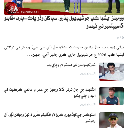
وومينز ايشيا ڪپ جو شيڊيول پڌرو، سڀ کان وڏو پاڪ-ڀارت مقابلو
5 سيپٽمبر تي ٿيندو
0
دبئي (ويب ڊيسڪ) ايشين ڪرڪيٽ ڪائونسل (اي سي سي) وومينز ٽي ٽوئنٽي
ايشيا ڪپ 2026ع جو شيڊيول جاري ڪري ڇڏيو آهي، جنهن…
نياز کوسواسان کان هميشه لاءِ وڇڙي ويو
اگست 6, 2026
انگلينڊ جي جان ٽرنر 25 ورهين جي عمر ۾ عالمي ڪرڪيٽ کي
الوداع چئي ڇڏيو
اگست 6, 2026
اسٽوڪس جي کوٽ پوري ڪرڻ لاءِ انگلينڊ ڪُرن ڏانهن وجهائڻ لڳو، آل
رائونڊر…