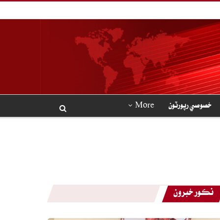
خصوصي رپورٽون
More
نڪور خبرون