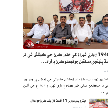
1940ع واري ٺهراءُ کي ختم ڪرڻ جي ڪوشش ٿي ته
ڌ پنهنجي مستقبل جو فيصلو ڪرڻ ۾ آزاد…
0
مشورو (ويب ڊيسڪ) سنڌ ايڪشن ڪميٽي جي اجلاس ۾ چيو ويو
آهي ته جيڪڏهن عملي طور 1940ع واري ٺهراءُ ۽ 1973ع جي آئين
ي…
ميٽرو بس سروس 11 آگسٽ کان بند ڪرڻ جو اعلان
اگست 8, 2026