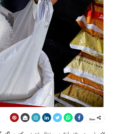
Share
لاهور (ويب ڊيسڪ) ملڪ جي مختلف شهرن ۾ کنڊ جو اگهه گ