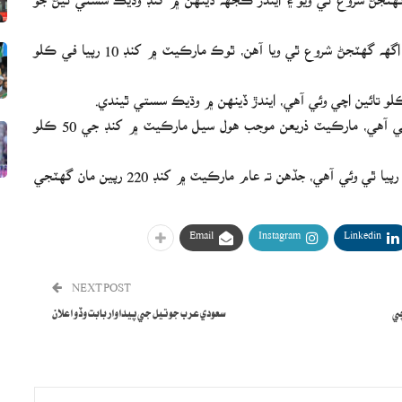
حڪومت طرفان ڪريڪ ڊائون ۽ سمگلنگ روڪڻ سان کنڊ جا اگهه گهٽجڻ شروع ٿي ويا آهن، ٿوڪ مارڪيٽ ۾ کنڊ 10 رپيا في ڪلو
هوڏانهن بلوچستان جي مختلف شهرن ۾ به کنڊ سستي ٿي وئي آهي، مارڪيٽ ذريعن موجب هول سيل مارڪيٽ ۾ کنڊ جي 50 ڪلو
مارڪيٽ ذريعن موجب کنڊ جي في ڪلو هول سيل قيمت 190 رپيا ٿي وئي آهي، جڏهن ته عام مارڪيٽ ۾ کنڊ 220 رپين مان گهٽجي
Email
Instagram
Linkedin
NEXT POST
چي
سعودي عرب جو تيل جي پيداوار بابت وڏو اعلان