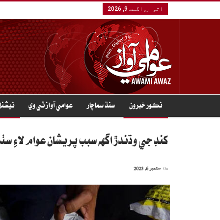
اتوار, اگست 9, 2026
نڪور خبرون
سنڌ سماچار
عوامي آواز ٽي وي
نيشنل
کنڊ جي وڌندڙ اگهه سبب پريشان عوام لاءِ سٺ
On
ستمبر 6, 2023