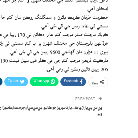
امڪان آهي.
سستي ٿي 166 رپين جي ٿي وئي آهي.
ڪريانه مرچنٽ صدر موجب کنڊ عام دڪانن تي 170 رپيا في ڪلو تائين اچي وئي آهي، ايندڙ ڏينهن ۾ وڌيڪ سستي ٿيندي.
ٻوري 11 هزارن مان گهٽجي 9500 رپين جي ٿي وئي آهي.
205 رپين تائين وڪرو ٿي رهي آهي.
Twitter
WhatsApp
Facebook
Share
PREV POST
پي سي بي پاران پاڪ-ڀارت سيريز جو مطالبو، بي سي سي آءِ جو ردعمل سامهون ا
ويو