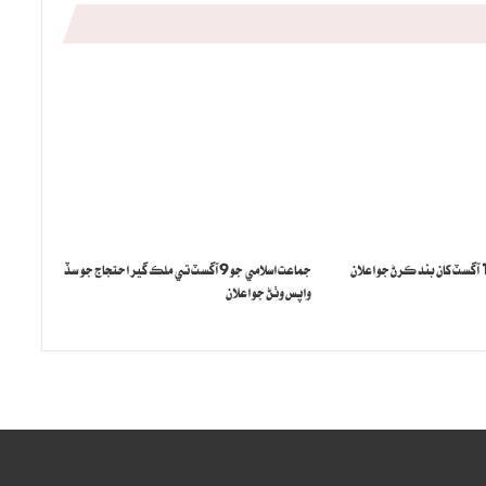
جماعت اسلامي جو 9 آگسٽ تي ملڪ گير احتجاج جو سڏ
واپس وٺڻ جو اعلان