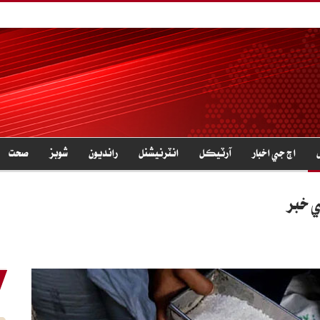
اڄ جي اخبار
آرٽيڪل
انٽرنيشنل
رانديون
شوبز
صحت
ي خبر