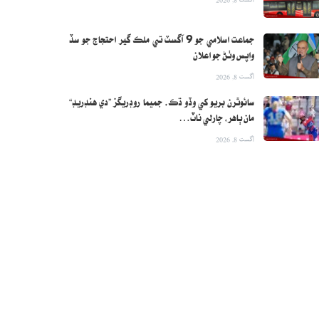
جماعت اسلامي جو 9 آگسٽ تي ملڪ گير احتجاج جو سڏ
واپس وٺڻ جو اعلان
اگست 8, 2026
سائوٿرن بريو کي وڏو ڌڪ، جميما روڊريگز ”دي هنڊريڊ“
مان ٻاهر، چارلي ناٽ…
اگست 8, 2026