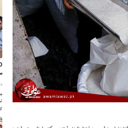
سن
ڄا
ک
هٽجڻ شروع ٿي ويو ۽ ايندڙ ڪجهه ڏينهن ۾ کنڊ وڌيڪ سستي ٿيڻ جو