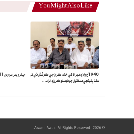
You Might Also Like
1940ع واري ٺهراءُ کي ختم ڪرڻ جي ڪوشش ٿي ته
ميٽرو بس سروس 11 آگسٽ کان بند ڪرڻ جو اعلان
سنڌ پنهنجي مستقبل جو فيصلو ڪرڻ ۾ آزاد…
© 2026 - Awami Awaz. All Rights Reserved.