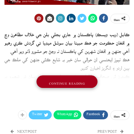
Share
ڪابل (ويب ڊيسڪ) پاڪستان ۾ جاري بجلي بلن جي خلاف مظاهرن وچ
۾ افغان حڪومت جو هڪ مبينا بيان سوشل ميڊيا تي گردش ڪري رهيو
آهي جنهن ۾ افغان شهرين کي پاڪستان نه وڃڻ جو مشورو ڏنو ويو آهي.
هڪ نيوز ايجنسي ان حوالي سان خبر به شايع ڪئي جنهن کي ملڪ جي
ٻين اردو ۽ انگريز اخبارن کنيو.
ڪيترن ئي صحافين طالبان حڪومت سان منسوب ان بيان تي تبصرو به
CONTINUE READING
ڪيو.
پر هڪ خابرو اداري پنهنجي هڪ رپورٽ ۾ چيو آهي ته اهو بيان مئي ۾ پي
ٽي آءِ چيئرمين عمران خان جي گرفتاري جي خلاف 9 مئي تي ٿيل پرتشدد
مظاهرن کان پوءِ جاري ڪيو ويو هو.
Twitter
WhatsApp
Facebook
Share
اهو مبينا طور تي ڪجهه اولهه ملڪن طرفان پاڪستان جو سفر ڪرڻ جي
خواهشمندن لاءِ هڪ ايڊوائزري جاري ڪرڻ جي هڪ ڏينهن بعد شيئر ڪيو
NEXT POST
PREV POST
ويو.