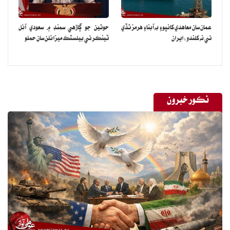
عمان سان معاهدي کانپوءِ به آبناءِ هرمز ٿڏي
حوثين جو ڳاڙهي سمنڊ ۾ سعودي آئل
تي نه کلندو: ايران
ٽينڪر تي بيلسٽڪ ميزائلن سان حملو
نڪور خبرون