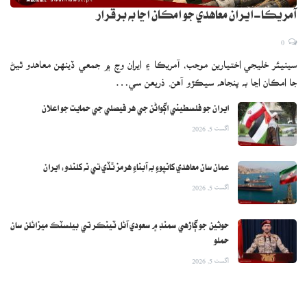
آمريڪا-ايران معاهدي جو امڪان اڃا به برقرار
0
سينيئر خليجي اختيارين موجب، آمريڪا ۽ ايران وچ ۾ جمعي ڏينهن معاهدو ٿيڻ
جا امڪان اڃا به پنجاهه سيڪڙو آهن. ذريعن سي…
ايران جو فلسطيني اڳواڻن جي هر فيصلي جي حمايت جو اعلان
اگست 5, 2026
عمان سان معاهدي کانپوءِ به آبناءِ هرمز ٿڏي تي نه کلندو: ايران
اگست 5, 2026
حوثين جو ڳاڙهي سمنڊ ۾ سعودي آئل ٽينڪر تي بيلسٽڪ ميزائلن سان
حملو
اگست 5, 2026