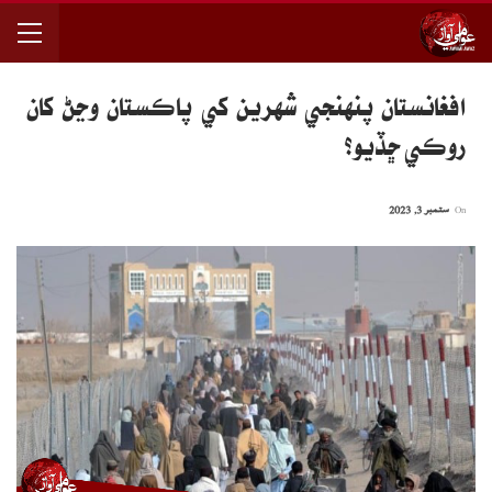
افغانستان پنهنجي شهرين کي پاڪستان وڃڻ کان
روڪي ڇڏيو؟
On
ستمبر 3, 2023