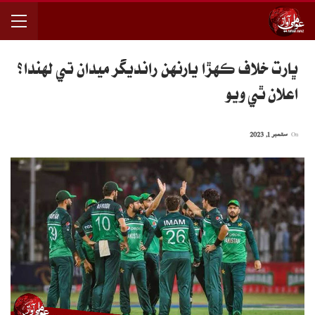
ڀارت خلاف ڪهڙا يارنهن رانديگر ميدان تي لهندا؟
اعلان ٿي ويو
On
ستمبر 1, 2023