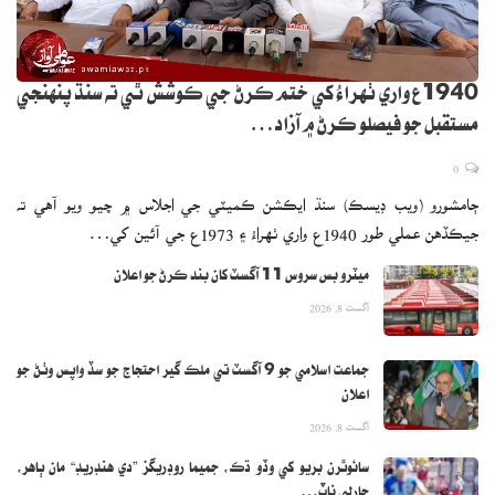
1940ع واري ٺهراءُ کي ختم ڪرڻ جي ڪوشش ٿي ته سنڌ پنهنجي
مستقبل جو فيصلو ڪرڻ ۾ آزاد…
0
ڄامشورو (ويب ڊيسڪ) سنڌ ايڪشن ڪميٽي جي اجلاس ۾ چيو ويو آهي ته
جيڪڏهن عملي طور 1940ع واري ٺهراءُ ۽ 1973ع جي آئين کي…
ميٽرو بس سروس 11 آگسٽ کان بند ڪرڻ جو اعلان
اگست 8, 2026
جماعت اسلامي جو 9 آگسٽ تي ملڪ گير احتجاج جو سڏ واپس وٺڻ جو
اعلان
اگست 8, 2026
سائوٿرن بريو کي وڏو ڌڪ، جميما روڊريگز ”دي هنڊريڊ“ مان ٻاهر،
چارلي ناٽ…