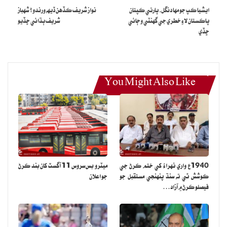
ياد رهي ته ايشيا ڪپ جو سڀ کان وڏو ٽاڪرو پاڪ-ڀارت وچ ۾ سڀاڻي
ايشيا ڪپ جو مها دنگل، ڀارتي ڪپتان
نواز شريف ڪڏهن ڏيهه ورندو؟ شهباز
سريلنڪا جي شهر ڪينڊي جي ميدان پاليڪيلي ۾ کيڏيو ويندو.
پاڪستان لاءِ خطري جي گهنٽي وڄائي
شريف ٻڌائي ڇڏيو
ڇڏي
You Might Also Like
1940ع واري ٺهراءُ کي ختم ڪرڻ جي
ميٽرو بس سروس 11 آگسٽ کان بند ڪرڻ
ڪوشش ٿي ته سنڌ پنهنجي مستقبل جو
جو اعلان
فيصلو ڪرڻ ۾ آزاد…