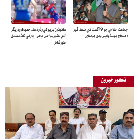
جماعت اسلامي جو 9 آگسٽ تي ملڪ گير
سائوٿرن بريو کي وڏو ڌڪ، جميما روڊريگز
احتجاج جو سڏ واپس وٺڻ جو اعلان
”دي هنڊريڊ“ مان ٻاهر، چارلي ناٽ متبادل
طور شامل
نڪور خبرون