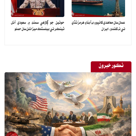
عمان سان معاهدي کانپوءِ به آبناءِ هرمز ٿڏي
حوثين جو ڳاڙهي سمنڊ ۾ سعودي آئل
تي نه کلندو: ايران
ٽينڪر تي بيلسٽڪ ميزائلن سان حملو
نڪور خبرون