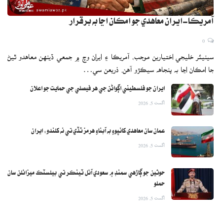
آمريڪا-ايران معاهدي جو امڪان اڃا به برقرار
0
سينيئر خليجي اختيارين موجب، آمريڪا ۽ ايران وچ ۾ جمعي ڏينهن معاهدو ٿيڻ
جا امڪان اڃا به پنجاهه سيڪڙو آهن. ذريعن سي…
ايران جو فلسطيني اڳواڻن جي هر فيصلي جي حمايت جو اعلان
اگست 5, 2026
عمان سان معاهدي کانپوءِ به آبناءِ هرمز ٿڏي تي نه کلندو: ايران
اگست 5, 2026
حوثين جو ڳاڙهي سمنڊ ۾ سعودي آئل ٽينڪر تي بيلسٽڪ ميزائلن سان
حملو
اگست 5, 2026