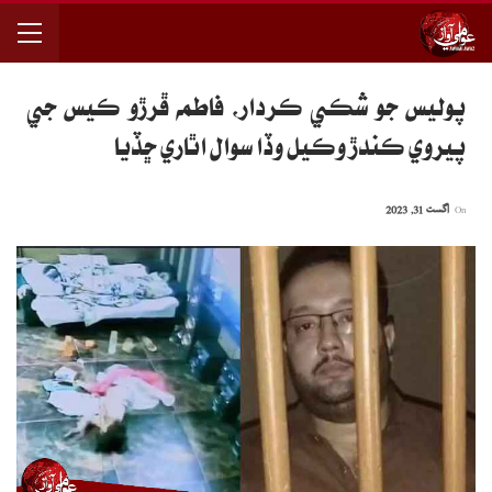
پوليس جو شڪي ڪردار، فاطمه ڦرڙو ڪيس جي
پيروي ڪندڙ وڪيل وڏا سوال اٿاري ڇڏيا
On
اگست 31, 2023