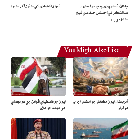
ڇا هاڻ وڻڪاري مهم ۽ مڇر مار ڦوهارو به
نورين فاطما مهر کي ڪنهن قتل ڪيو؟
عدالت ڪرائي؟ جسٽس احمد علي شيخ
ڪاوڙجي پيو
You Might Also Like
آمريڪا-ايران معاهدي جو امڪان اڃا به
ايران جو فلسطيني اڳواڻن جي هر فيصلي
برقرار
جي حمايت جو اعلان