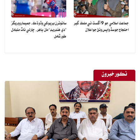
جماعت اسلامي جو 9 آگسٽ تي ملڪ گير
سائوٿرن بريو کي وڏو ڌڪ، جميما روڊريگز
احتجاج جو سڏ واپس وٺڻ جو اعلان
”دي هنڊريڊ“ مان ٻاهر، چارلي ناٽ متبادل
طور شامل
نڪور خبرون