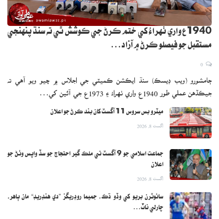
1940ع واري ٺهراءُ کي ختم ڪرڻ جي ڪوشش ٿي ته سنڌ پنهنجي
مستقبل جو فيصلو ڪرڻ ۾ آزاد…
0
ڄامشورو (ويب ڊيسڪ) سنڌ ايڪشن ڪميٽي جي اجلاس ۾ چيو ويو آهي ته
جيڪڏهن عملي طور 1940ع واري ٺهراءُ ۽ 1973ع جي آئين کي…
ميٽرو بس سروس 11 آگسٽ کان بند ڪرڻ جو اعلان
اگست 8, 2026
جماعت اسلامي جو 9 آگسٽ تي ملڪ گير احتجاج جو سڏ واپس وٺڻ جو
اعلان
اگست 8, 2026
سائوٿرن بريو کي وڏو ڌڪ، جميما روڊريگز ”دي هنڊريڊ“ مان ٻاهر،
چارلي ناٽ…