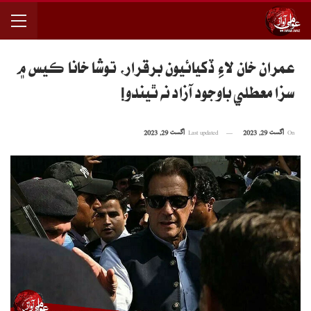
عمران خان لاءِ ڏکيائيون برقرار، توشا خانا ڪيس ۾
سزا معطلي باوجود آزاد نه ٿيندو!
On
اگست 29, 2023
Last updated
اگست 29, 2023