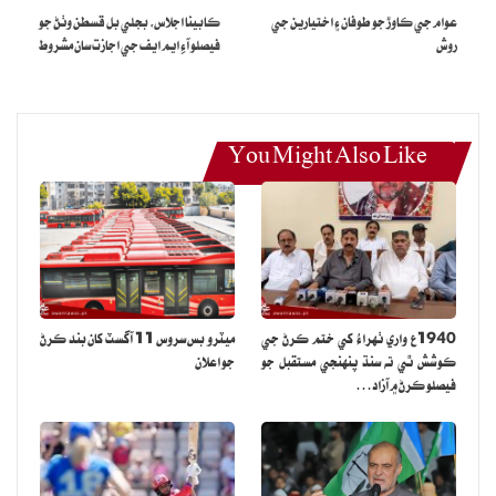
عوام جي ڪاوڙ جو طوفان ۽ اختيارين جي
ڪابينا اجلاس، بجلي بل قسطن وٺڻ جو
روش
فيصلو آءِ ايم ايف جي اجازت سان مشروط
You Might Also Like
1940ع واري ٺهراءُ کي ختم ڪرڻ جي
ميٽرو بس سروس 11 آگسٽ کان بند ڪرڻ
ڪوشش ٿي ته سنڌ پنهنجي مستقبل جو
جو اعلان
فيصلو ڪرڻ ۾ آزاد…