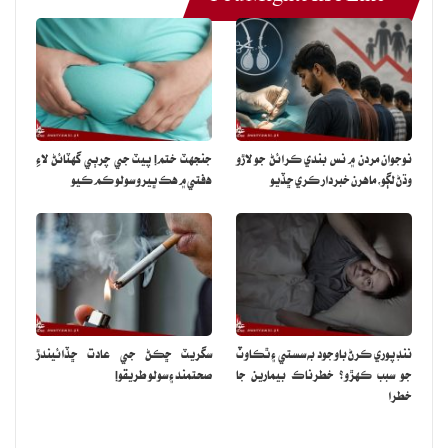
نوجوان مردن ۾ نس بندي ڪرائڻ جو لاڙو
جنجهٽ ختم! پيٽ جي چرٻي گهٽائڻ لاءِ
وڌڻ لڳو، ماهرن خبردار ڪري ڇڏيو
هفتي ۾ هڪ ڀيرو سولو ڪم ڪيو
ننڊ پوري ڪرڻ باوجود به سستي ۽ ٿڪاوٽ
سگريٽ ڇڪڻ جي عادت ڇڏائيندڙ
جو سبب ڪهڙو؟ خطرناڪ بيمارين جا
صحتمند ۽ سولو طريقو!
خطرا