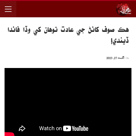
هڪ صوف کائڻ جي عادت توهان کي وڏا فائدا
ڏيندي!
On
اگست 27, 2023