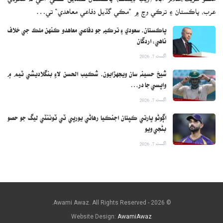
عرب، پاڪستان ۽ ترڪي وچ ۾ ”مڪي گڏيل دفاعي معاهدي“ تي…
پاڪستان، سعودي ۽ ترڪيه جو دفاعي معاهدو ڪنهن ملڪ جي خلاف
ناهي: اردگان
اگست 7, 2026
شيخ حسينه سان ويجهڙايون، شڪيب الحسن لاءِ بنگلاديشي ٽيم ۾
واپسي جا در…
اگست 7, 2026
اڳوڻو ڀارتي ڪپتان اجنڪيا رهاڻي يورپي ٽي ٽوئنٽي ليگ جو حصو
بڻجي ويو
اگست 7, 2026
© 2026 - Awami Awaz. All Rights Reserved.
Website Design:
AwamiAwaz