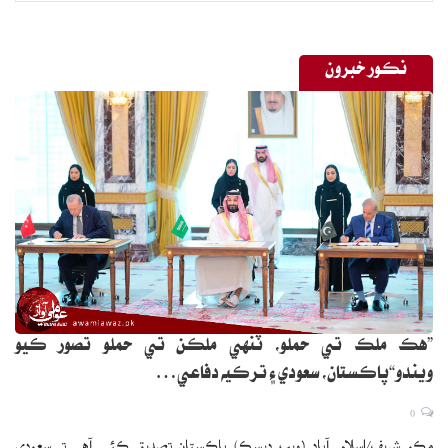
نڪور خبرون
”هڪ ملڪ تي حملو، ٽنهي ملڪن تي حملو تصور ڪيو
ويندو“پاڪستان، سعودي ۽ ترڪيه دفاعي…
0
مڪو شريف/اسلام آباد (ويب ڊيسڪ) پاڪستان تصديق ڪئي آهي ته سعودي