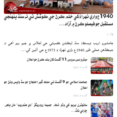
1940ع واري ٺهراءُ کي ختم ڪرڻ جي ڪوشش ٿي ته سنڌ پنهنجي
مستقبل جو فيصلو ڪرڻ ۾ آزاد…
0
ڄامشورو (ويب ڊيسڪ) سنڌ ايڪشن ڪميٽي جي اجلاس ۾ چيو ويو آهي ته
جيڪڏهن عملي طور 1940ع واري ٺهراءُ ۽ 1973ع جي آئين کي…
ميٽرو بس سروس 11 آگسٽ کان بند ڪرڻ جو اعلان
اگست 8, 2026
جماعت اسلامي جو 9 آگسٽ تي ملڪ گير احتجاج جو سڏ واپس وٺڻ جو
اعلان
اگست 8, 2026
سائوٿرن بريو کي وڏو ڌڪ، جميما روڊريگز ”دي هنڊريڊ“ مان ٻاهر،
چارلي ناٽ…