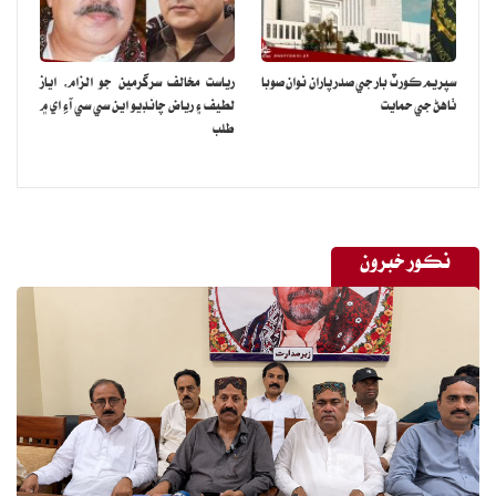
سپريم ڪورٽ بار جي صدر پاران نوان صوبا
رياست مخالف سرگرمين جو الزام، اياز
ٺاهڻ جي حمايت
لطيف ۽ رياض چانڊيو اين سي سي آءِ اي ۾
طلب
نڪور خبرون