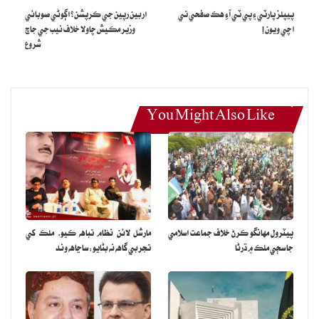
پيپلز پارٽي ۽ پي ٽي آءِ هڪ صفحي تي
اربين رپين جي ڪرپشن؟ اڳوڻي صوبائي
اچي ويون !
وزير مڪيش چاولا خلاف نيب جي جاچ
شروع
You Might Also Like
پيٽرول مهانگو ڪرڻ خلاف جماعت اسلامي
مارشل لائن نظام تباهه ڪيو، ملڪ کي
جا سڄي ملڪ ۾ ڌرڻا
تجربي گاهه نه بڻايو: ساڃاهه وند