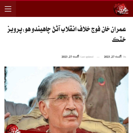
عمران خان فوج خلاف انقلاب آڻڻ چاهيندو هو:پرويز
خٽڪ
On
اگست 27, 2023
Last updated
اگست 27, 2023