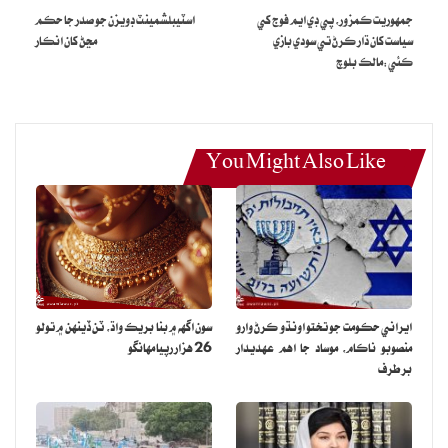
جي اڳوڻي اسپيڪر راجا پرويز اشرف ڳجهه ڳوهه ۾ وقتي صدر ٿيڻ لاءِ ڊڪ
جمهوريت ڪمزور، پي ڊي ايم فوج کي
اسٽيبلشمينٽ ڊويزن جو صدر جا حڪم
ڊوڙ ۽ لابنگ شروع ڪري ڇڏي آهي. ايوان صدر جي آفيسرن به صدر کي
سياست کان ڌار ڪرڻ تي سودي بازي
مڃڻ کان انڪار
ڪوڙو قرار ڏنو.
ڪئي:مالڪ بلوچ
ايوان صدر ۾ ” لا“ شعبي جي سربراهه جسٽس (ر) زاهد حسين به دوستن
سان نجي ڪچهري ۾ چيو ته صدر علوي بلن تي نه اعتراض لکيو ۽ نه ئي
ان سلسلي ۾ صلاح مصلحت ڪئي. بل پاڻ وٽ روڪي ويهي رهيو، ايوان
You Might Also Like
صدر جي آفيسرن جو ڪو به ڏوهه نه آهي.
نوٽ: هي خبر روزاني عوامي آواز اربع 23 هين آگسٽ 2023ع تي شايع ٿي
ايراني حڪومت جو تختو اونڌو ڪرڻ وارو
سون اگهه ۾ بنا بريڪ واڌ، ٽن ڏينهن ۾ تولو
منصوبو ناڪام، موساد جا اهم عهديدار
26 هزار رپيا مهانگو
برطرف