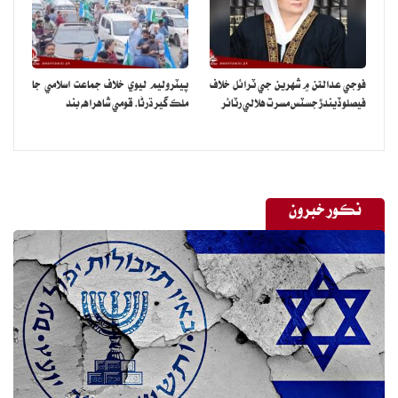
فوجي عدالتن ۾ شهرين جي ٽرائل خلاف
پيٽروليم ليوي خلاف جماعت اسلامي جا
فيصلو ڏيندڙ جسٽس مسرت هلالي رٽائر
ملڪ گير ڌرڻا، قومي شاهراهه بند
نڪور خبرون