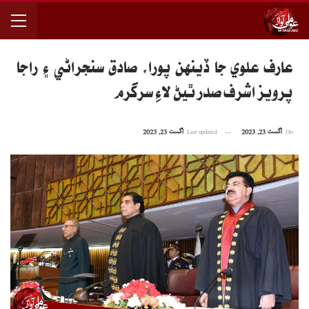
عارف علوي جا ڏينهن پورا، صادق سنجراڻي ۽ راجا
پرويز اشرف صدر ٿيڻ لاءِ سرگرم
On
اگست 23, 2023
Last updated
اگست 23, 2023