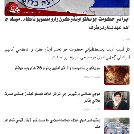
ايراني حڪومت جو تختو اونڌو ڪرڻ وارو منصوبو ناڪام، موساد جا
اهم عهديدار برطرف
0
تل ابيب (ويب ڊيسڪ)ايراني حڪومت جو تختو اونڌو ڪرڻ ۾ ناڪامي کانپوءِ
اسرائيلي ڳجهي اداري موساد جي سربراهه ٻن سينيئر…
سون اگهه ۾ بنا بريڪ واڌ، ٽن ڏينهن ۾ تولو 26 هزار رپيا مهانگو
اگست 7, 2026
فوجي عدالتن ۾ شهرين جي ٽرائل خلاف فيصلو ڏيندڙ جسٽس مسرت
هلالي رٽائر
اگست 7, 2026
پيٽروليم ليوي خلاف جماعت اسلامي جا ملڪ گير ڌرڻا، قومي شاهراهه
بند