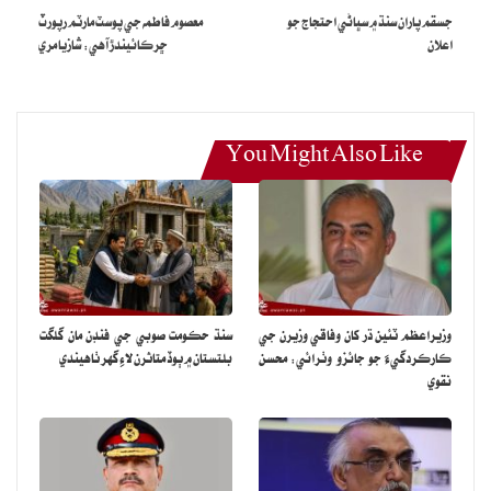
جسقم پاران سنڌ ۾ سڀاڻي احتجاج جو
معصوم فاطمه جي پوسٽ مارٽم رپورٽ
اعلان
ڇرڪائيندڙ آهي: شازيا مري
You Might Also Like
وزيراعظم ٽئين ڌر کان وفاقي وزيرن جي
سنڌ حڪومت صوبي جي فنڊن مان گلگت
ڪارڪردگيءَ جو جائزو وٺرائي: محسن
بلتستان ۾ ٻوڏ متاثرن لاءِ گهر ٺاهيندي
نقوي