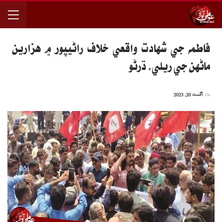
فاطمه جي شهادت واقعي خلاف راڻيپور ۾ هزارين
ماڻهن جي ريلي، ڌرڻو
On
اگست 20, 2023