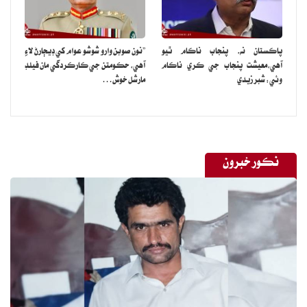
پاڪستان نه، پنجاب ناڪام ٿيو
”نون صوبن وارو شوشو عوام کي ڊيڄارڻ لاءِ
آهي،معيشت پنجاب جي ڪري ناڪام
آهي، حڪومتن جي ڪارڪردگي مان فيلڊ
وئي: شبر زيدي
مارشل خوش…
نڪور خبرون