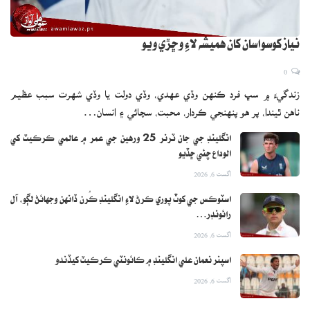
نياز کوسواسان کان هميشه لاءِ وڇڙي ويو
0
زندگيءَ ۾ سڀ فرد ڪنهن وڏي عهدي، وڏي دولت يا وڏي شهرت سبب عظيم
ناهن ٿيندا، پر هو پنهنجي ڪردار، محبت، سچائي ۽ انسان…
انگلينڊ جي جان ٽرنر 25 ورهين جي عمر ۾ عالمي ڪرڪيٽ کي
الوداع چئي ڇڏيو
اگست 6, 2026
اسٽوڪس جي کوٽ پوري ڪرڻ لاءِ انگلينڊ ڪُرن ڏانهن وجهائڻ لڳو، آل
رائونڊر…
اگست 6, 2026
اسپنر نعمان علي انگلينڊ ۾ ڪائونٽي ڪرڪيٽ کيڏندو
اگست 6, 2026