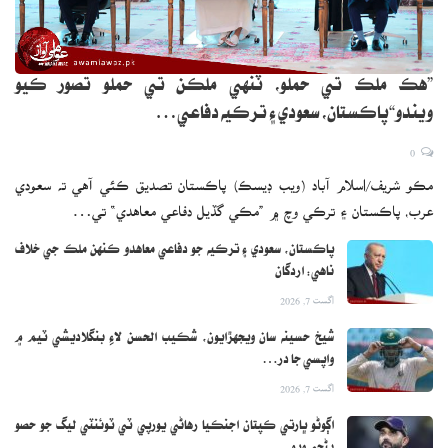
”هڪ ملڪ تي حملو، ٽنهي ملڪن تي حملو تصور ڪيو
ويندو“پاڪستان، سعودي ۽ ترڪيه دفاعي…
0
مڪو شريف/اسلام آباد (ويب ڊيسڪ) پاڪستان تصديق ڪئي آهي ته سعودي
عرب، پاڪستان ۽ ترڪي وچ ۾ ”مڪي گڏيل دفاعي معاهدي“ تي…
پاڪستان، سعودي ۽ ترڪيه جو دفاعي معاهدو ڪنهن ملڪ جي خلاف
ناهي: اردگان
اگست 7, 2026
شيخ حسينه سان ويجهڙايون، شڪيب الحسن لاءِ بنگلاديشي ٽيم ۾
واپسي جا در…
اگست 7, 2026
اڳوڻو ڀارتي ڪپتان اجنڪيا رهاڻي يورپي ٽي ٽوئنٽي ليگ جو حصو