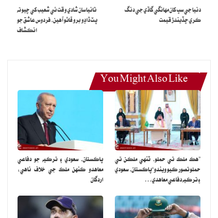
سگھي.
دنيا جي سڀ کان مهانگي گاڏي جي دنگ
ثانيا سان شادي وقت ئي شعيب کي چيو ته
ڪري ڇڏيندڙ قيمت
پٽ ڏاڍو برو ڦاٿو آهين، فردوس عاشق جو
انڪشاف
عفت عمر جو اهو به چوڻ هو ته جيڪڏهن ۾ پنهنجي مرضي موجب فيشن
شروع ڪري ڇڏيان ته لاهور وارا قتل ڪري ڇڏين، جيڪڏهن اوهان پنهنجي
تياري تي مطمئن آهيو ته اوهان خوش رهو.
You Might Also Like
”هڪ ملڪ تي حملو، ٽنهي ملڪن تي
پاڪستان، سعودي ۽ ترڪيه جو دفاعي
حملو تصور ڪيو ويندو“پاڪستان، سعودي
معاهدو ڪنهن ملڪ جي خلاف ناهي:
۽ ترڪيه دفاعي معاهدي…
اردگان