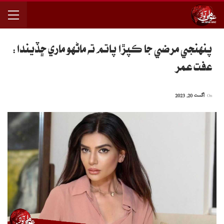
پنهنجي مرضي جا ڪپڙا پاتم ته ماڻهو ماري ڇڏيندا:
عفت عمر
On
اگست 20, 2023