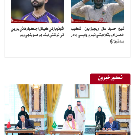
شيخ حسينه سان ويجهڙايون، شڪيب
اڳوڻو ڀارتي ڪپتان اجنڪيا رهاڻي يورپي
الحسن لاءِ بنگلاديشي ٽيم ۾ واپسي جا در
ٽي ٽوئنٽي ليگ جو حصو بڻجي ويو
بند ٿيڻ لڳا
نڪور خبرون