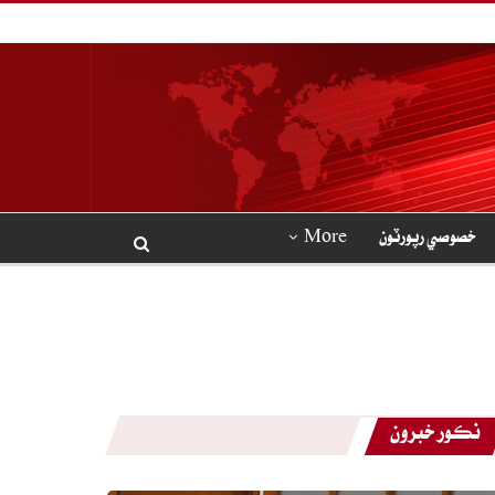
خصوصي رپورٽون
More
نڪور خبرون