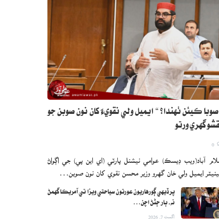
صوبا ڪيئن ٺهندا؟ “ ايميل ولي نقويءَ کان نون صوبن جو
شو گهري ورتو
0
لام آباد(ويب ڊيسڪ) عوامي نيشنل پارٽي (اي اين پي) جي اڳواڻ
نيٽر ايميل ولي خان گهرو وزير محسن نقوي کان نون صوبن…
پرڏيهي ڳورهاريون عورتون سياحتي ويزا تي آمريڪا گهمڻ
نه، ٻار ڄڻڻ اچن…
اگست 7, 2026