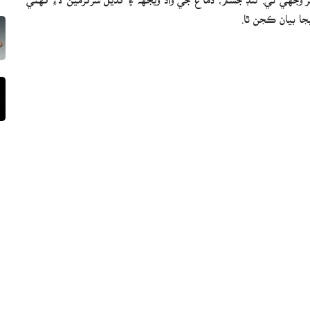
ا بيان ڪجن ٿا.