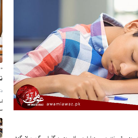
” 
نق
اس
سي
وجهي ٿي. ننڊ جسم، دماغ جي واڌ ويجهه ۽ گڏيل سرگرمين لاءِ گھڻي