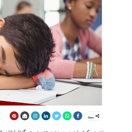
Share
ننڊ جي کوٽ ٻارن جي صحت ۽ تندرستي تي گھڻا ناڪاري اثر 