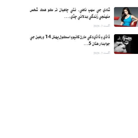
شادي جي سهپ ناهي، نٿي چاهيان ته ڪو هڪ شخص
منهنجي زندگي بدلائي ڇڏي:…
اگست 7, 2026
ڏاڏي ۽ ڏاڏيءَ کي مارڻ کانپوءِ اسڪول پهتل 14 ورهين جي
جوابدار هٿان 5…
اگست 7, 2026