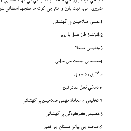
ضروري آهي. هيٺ ٻارن ۾ ننڊ جي کوٽ جا ڪجهه امڪاني نتيج
1-علمي صلاحيتن ۾ گھٽتائي
2-اڻوڻندڙ طرز عمل يا رويو
3-جذباتي مسئلا
4-جسماني صحت جي خرابي
5-گڏيل واڌ ويجهه
6-دماغي فعل متاثر ٿيڻ
7-تخليقي ۽ معاملا فهمي صلاحيتن ۾ گھٽتائي
8-تعليمي ڪارڪردگي ۾ گھٽتائي
9-صحت جي پراڻن مسئلن جو خطرو