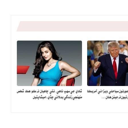
عورتون سياحتي ويزا تي آمريڪا
شادي جي سهپ ناهي، نٿي چاهيان ته ڪو هڪ شخص
ن ٿيون ته جيئن هتان…
منهنجي زندگي بدلائي ڇڏي: اميشا پٽيل