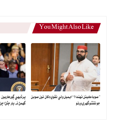
You Might Also Like
” صوبا ڪيئن ٺهندا؟ “ ايميل ولي نقويءَ کان نون صوبن
پرڏيهي ڳورهاريون 
جو نقشو گهري ورتو
گهمڻ نه، ٻار ڄڻڻ اچ