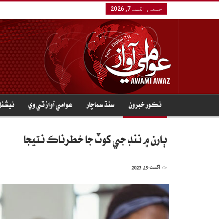
جمعہ, اگست 7, 2026
نڪور خبرون
سنڌ سماچار
عوامي آواز ٽي وي
نيشنل
ٻارن ۾ ننڊ جي کوٽ جا خطرناڪ نتيجا
On
اگست 19, 2023