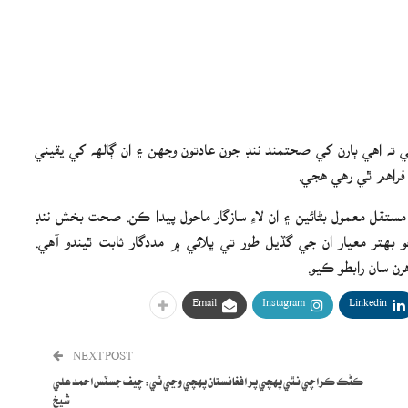
ي ته اهي ٻارن کي صحتمند ننڊ جون عادتون وجهن ۽ ان ڳالهه کي يقيني
 فراهم ٿي رهي هجي.
تقل معمول بڻائين ۽ ان لاءِ سازگار ماحول پيدا ڪن. صحت بخش ننڊ
بهتر معيار ان جي گڏيل طور تي ڀلائي ۾ مددگار ثابت ٿيندو آهي.
رن سان رابطو ڪيو.
Email
Instagram
Linkedin
NEXT POST
ڪڻڪ ڪراچي نٿي پهچي پر افغانستان پهچي وڃي ٿي: چيف جسٽس احمد علي
شيخ