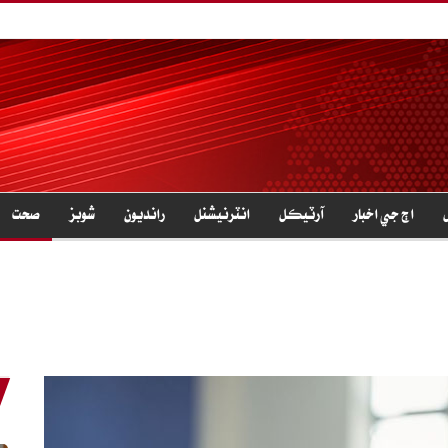
اڄ جي اخبار
آرٽيڪل
انٽرنيشنل
رانديون
شوبز
صحت