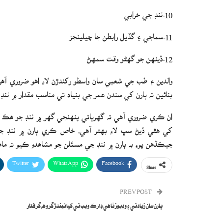
10-ننڊ جي خرابي
11-سماجي ۽ گڏيل رابطن جا چيلينجز
12-ڏينهن جو گھڻو وقت سمهڻ
والدين ۽ طب جي شعبي سان واسطو رکندڙن لاءِ اهو ضروري آه
بنائين ته ٻارن کي سندن عمر جي بنياد تي مناسب مقدار ۾ ننڊ
ان ڪري ضروري آهي ته گھرڀاتي پنهنجي گھر ۾ ننڊ جو هڪ مس
کي هٿي ڏيڻ سڀ لاءِ بهتر آهي، خاص ڪري ٻارن ۾ ننڊ جو 
جيڪڏهن پوءِ به ٻارن ۾ ننڊ جي مسئلن جو مشاهدو ڪيو ته ماه
Twitter
WhatsApp
Facebook
Share
PREV POST
ٻارن سان زيادتي ۽ وڊيوز ٺاهي ڊارڪ ويب تي کپائيندڙ گروهه گرفتار