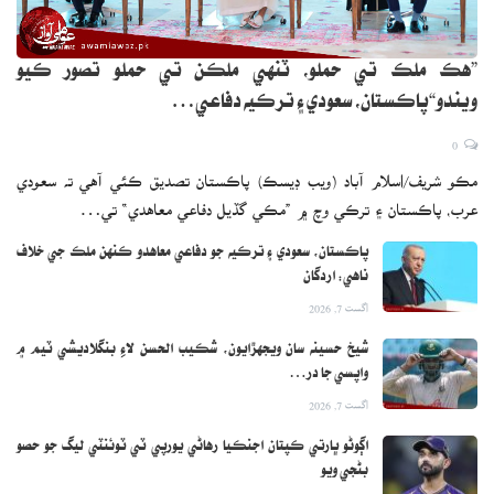
”هڪ ملڪ تي حملو، ٽنهي ملڪن تي حملو تصور ڪيو
ويندو“پاڪستان، سعودي ۽ ترڪيه دفاعي…
0
مڪو شريف/اسلام آباد (ويب ڊيسڪ) پاڪستان تصديق ڪئي آهي ته سعودي
عرب، پاڪستان ۽ ترڪي وچ ۾ ”مڪي گڏيل دفاعي معاهدي“ تي…
پاڪستان، سعودي ۽ ترڪيه جو دفاعي معاهدو ڪنهن ملڪ جي خلاف
ناهي: اردگان
اگست 7, 2026
شيخ حسينه سان ويجهڙايون، شڪيب الحسن لاءِ بنگلاديشي ٽيم ۾
واپسي جا در…
اگست 7, 2026
اڳوڻو ڀارتي ڪپتان اجنڪيا رهاڻي يورپي ٽي ٽوئنٽي ليگ جو حصو
بڻجي ويو