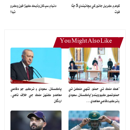
مون کي خبر آهي ته اسان جو ڪوچ روب والٽر ڇا ڪرڻ چاهي ٿو.
کوهه ۾ ڪِريل جانور کي بچائيندي 5 ڄڻا
دنيا ۾ سڀ کان وڌيڪ ڪهڙا فون وڪرو
فوت
ٿيا؟
You Might Also Like
”هڪ ملڪ تي حملو، ٽنهي ملڪن تي
پاڪستان، سعودي ۽ ترڪيه جو دفاعي
حملو تصور ڪيو ويندو“پاڪستان، سعودي
معاهدو ڪنهن ملڪ جي خلاف ناهي:
۽ ترڪيه دفاعي معاهدي…
اردگان