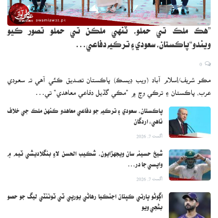
”هڪ ملڪ تي حملو، ٽنهي ملڪن تي حملو تصور ڪيو
ويندو“پاڪستان، سعودي ۽ ترڪيه دفاعي…
0
مڪو شريف/اسلام آباد (ويب ڊيسڪ) پاڪستان تصديق ڪئي آهي ته سعودي
عرب، پاڪستان ۽ ترڪي وچ ۾ ”مڪي گڏيل دفاعي معاهدي“ تي…
پاڪستان، سعودي ۽ ترڪيه جو دفاعي معاهدو ڪنهن ملڪ جي خلاف
ناهي: اردگان
اگست 7, 2026
شيخ حسينه سان ويجهڙايون، شڪيب الحسن لاءِ بنگلاديشي ٽيم ۾
واپسي جا در…
اگست 7, 2026
اڳوڻو ڀارتي ڪپتان اجنڪيا رهاڻي يورپي ٽي ٽوئنٽي ليگ جو حصو
بڻجي ويو