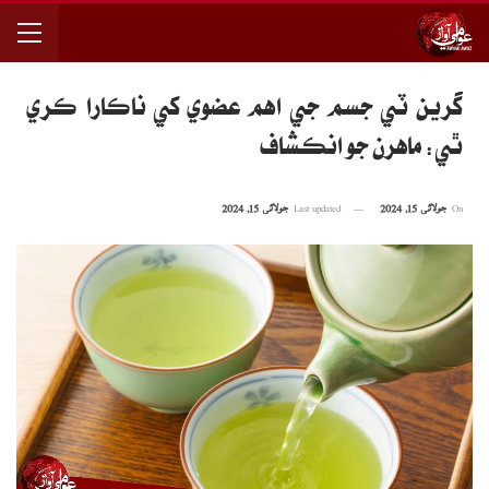
گرين ٽي جسم جي اهم عضوي کي ناڪارا ڪري
ٿي: ماهرن جو انڪشاف
On
جولائی 15, 2024
Last updated
جولائی 15, 2024