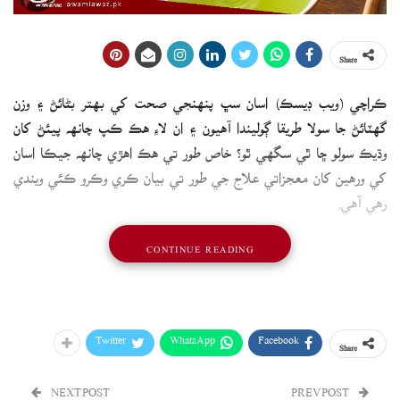
Share
ڪراچي (ويب ڊيسڪ) اسان سڀ پنهنجي صحت کي بهتر بڻائڻ ۽ وزن
گهٽائڻ جا سولا طريقا ڳوليندا آهيون ۽ ان لاءِ هڪ ڪپ چانهه پيئڻ کان
وڌيڪ سولو ڇا ٿي سگهي ٿو؟ خاص طور تي هڪ اهڙي چانهه جيڪا اسان
کي ورهين کان معجزاتي علاج جي طور تي بيان ڪري وڪرو ڪئي ويندي
رهي آهي.
ٻوٽن ۽ ٻين شين تي ٻڌل شين جيئن سائي چانهه، ڪينسر، دل ۽ ميٽابولڪ
CONTINUE READING
مسئلن کي روڪڻ، سوڄ مخالف خاصيتن ۽ گهڻو ڪجهه ڪرڻ جون
صلاحيتون ٻڌائي وڪرو ڪئي ويندي اهي.
اصل ۾ اڄوڪي دور ۾ سائي چانهه دنيا جي ٻي سڀ کان وڌيڪ واپرائي
Twitter
WhatsApp
Facebook
Share
ويندڙ شئي آهي ۽ تازو وزن ۾ لاٿ لاءِ ان جي استعمال جي مقبوليت وڌي
رهي آهي.
NEXT POST
PREV POST